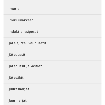
Imurit
Imusuulakkeet
Induktioliesipesut
Jätelajitteluvaunusetit
Jätepussit
Jätepussit ja -astiat
Jätesäkit
Juuresharjat
Juuriharjat