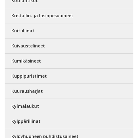
Kotilaatikot
Kristallin- ja lasinpesuaineet
Kuituliinat
Kuivaustelineet
Kumikäsineet
Kuppipuristimet
Kuurausharjat
Kylmälaukut
Kylppäriliinat
Kylpyhuoneen puhdistusaineet