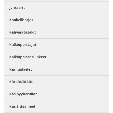
Jynssärit
Kaakeliharjat
Kahvajätesäkit
Kalkinpoistajat
Kalkinpoistosuihkeet
Karhunkielet
Kärpäslätkät
Käsipyyherullat
Käsitiskiaineet