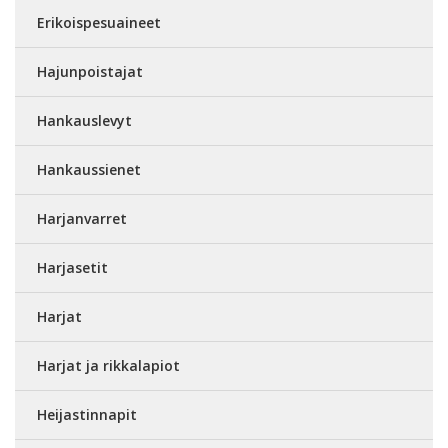
Erikoispesuaineet
Hajunpoistajat
Hankauslevyt
Hankaussienet
Harjanvarret
Harjasetit
Harjat
Harjat ja rikkalapiot
Heijastinnapit