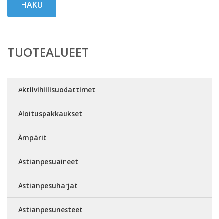
HAKU
TUOTEALUEET
Aktiivihiilisuodattimet
Aloituspakkaukset
Ämpärit
Astianpesuaineet
Astianpesuharjat
Astianpesunesteet