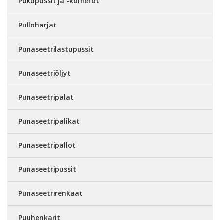
Pukupussit ja -komerot
Pulloharjat
Punaseetrilastupussit
Punaseetriöljyt
Punaseetripalat
Punaseetripalikat
Punaseetripallot
Punaseetripussit
Punaseetrirenkaat
Puuhenkarit