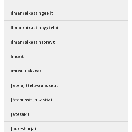
Ilmanraikastingeelit
Ilmanraikastinhyytelöt
Ilmanraikastinsprayt
Imurit
Imusuulakkeet
Jätelajitteluvaunusetit
Jätepussit ja -astiat
Jätesäkit
Juuresharjat