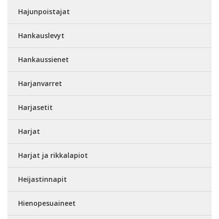
Hajunpoistajat
Hankauslevyt
Hankaussienet
Harjanvarret
Harjasetit
Harjat
Harjat ja rikkalapiot
Heijastinnapit
Hienopesuaineet