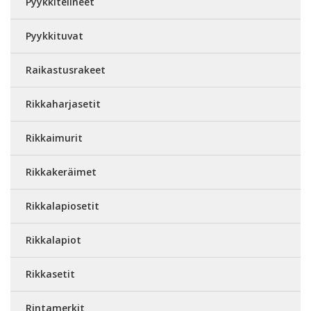
Pyykkitelineet
Pyykkituvat
Raikastusrakeet
Rikkaharjasetit
Rikkaimurit
Rikkakeräimet
Rikkalapiosetit
Rikkalapiot
Rikkasetit
Rintamerkit