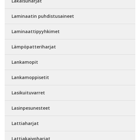
Lakaisuharjat
Laminaatin puhdistusaineet
Laminaattipyyhkimet
Lämpöpatteriharjat
Lankamopit
Lankamoppisetit
Lasikuituvarret
Lasinpesunesteet
Lattiaharjat
Lattiakaivoharjat