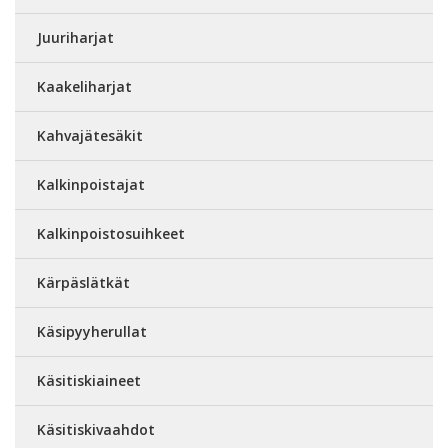
Juuriharjat
Kaakeliharjat
Kahvajätesäkit
Kalkinpoistajat
Kalkinpoistosuihkeet
Kärpäslätkät
Käsipyyherullat
Käsitiskiaineet
Käsitiskivaahdot