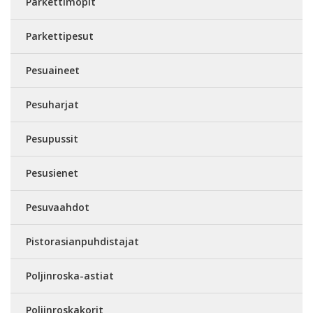
Parkettimopit
Parkettipesut
Pesuaineet
Pesuharjat
Pesupussit
Pesusienet
Pesuvaahdot
Pistorasianpuhdistajat
Poljinroska-astiat
Poljinroskakorit