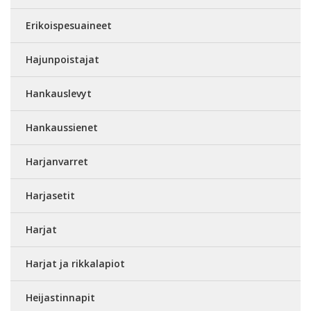
Erikoispesuaineet
Hajunpoistajat
Hankauslevyt
Hankaussienet
Harjanvarret
Harjasetit
Harjat
Harjat ja rikkalapiot
Heijastinnapit