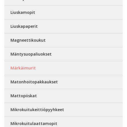
Liuskamopit
Liuskapaperit
Magneettikoukut
Mäntysuopaliuokset
Märkäimurit
Matonhoitopakkaukset
Mattopiiskat
Mikrokuitukeittiöpyyhkeet
Mikrokuitulaattamopit