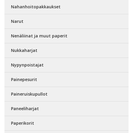
Nahanhoitopakkaukset
Narut
Nenäliinat ja muut paperit
Nukkaharjat
Nypynpoistajat
Painepesurit
Paineruiskupullot
Paneeliharjat
Paperikorit