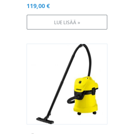
119,00
€
LUE LISÄÄ »