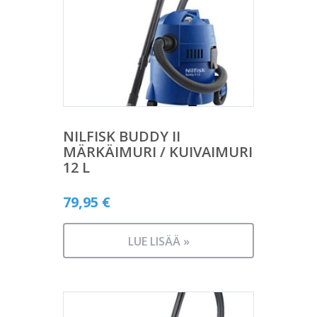
NILFISK BUDDY II
MÄRKÄIMURI / KUIVAIMURI
12 L
79,95
€
LUE LISÄÄ »