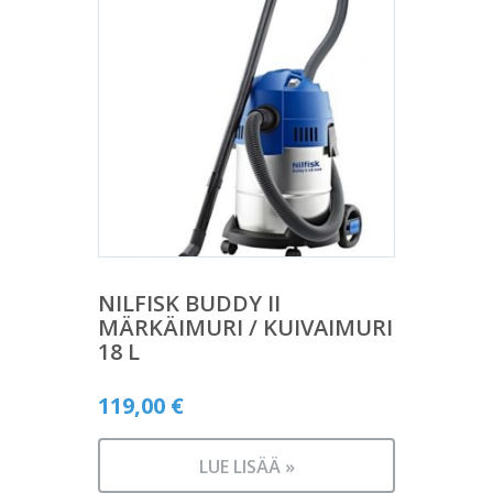
NILFISK BUDDY II
MÄRKÄIMURI / KUIVAIMURI
18 L
119,00
€
LUE LISÄÄ »