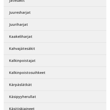
Jätesäkit
Juuresharjat
Juuriharjat
Kaakeliharjat
Kahvajätesäkit
Kalkinpoistajat
Kalkinpoistosuihkeet
Kärpäslätkät
Käsipyyherullat
Käsitiskiaineet