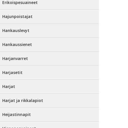
Erikoispesuaineet
Hajunpoistajat
Hankauslevyt
Hankaussienet
Harjanvarret
Harjasetit
Harjat
Harjat ja rikkalapiot
Heijastinnapit