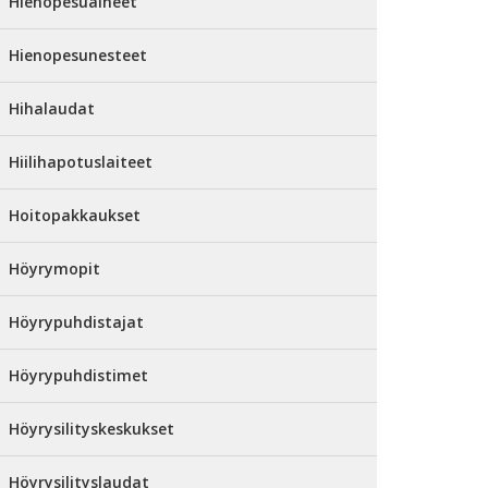
Hienopesuaineet
Hienopesunesteet
Hihalaudat
Hiilihapotuslaiteet
Hoitopakkaukset
Höyrymopit
Höyrypuhdistajat
Höyrypuhdistimet
Höyrysilityskeskukset
Höyrysilityslaudat