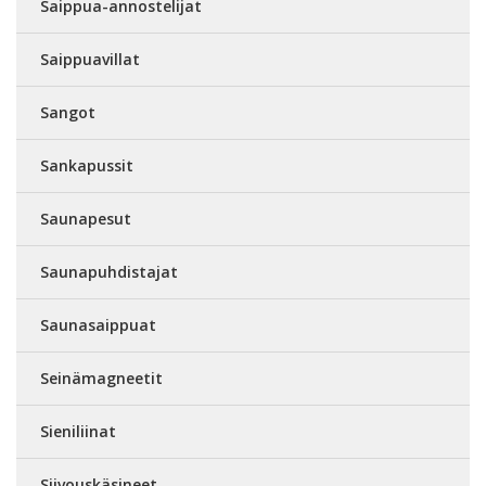
Saippua-annostelijat
Saippuavillat
Sangot
Sankapussit
Saunapesut
Saunapuhdistajat
Saunasaippuat
Seinämagneetit
Sieniliinat
Siivouskäsineet