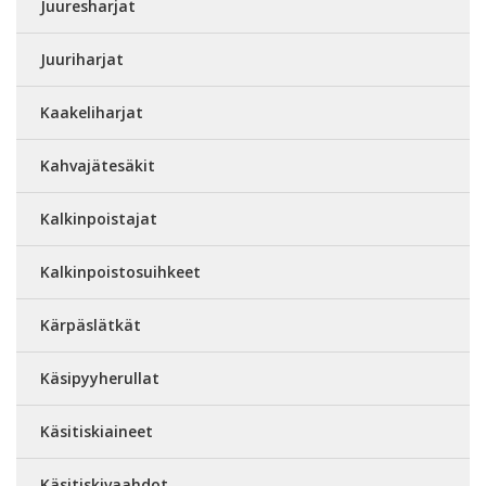
Juuresharjat
Juuriharjat
Kaakeliharjat
Kahvajätesäkit
Kalkinpoistajat
Kalkinpoistosuihkeet
Kärpäslätkät
Käsipyyherullat
Käsitiskiaineet
Käsitiskivaahdot