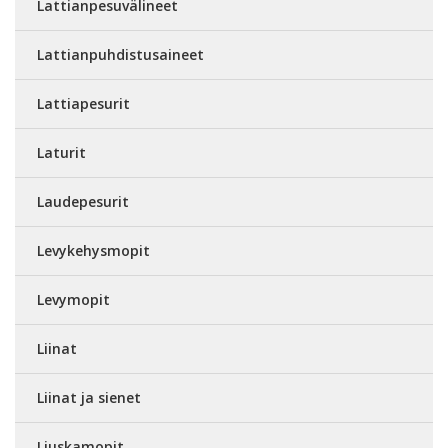
Lattianpesuvälineet
Lattianpuhdistusaineet
Lattiapesurit
Laturit
Laudepesurit
Levykehysmopit
Levymopit
Liinat
Liinat ja sienet
Liuskamopit