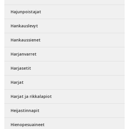
Hajunpoistajat
Hankauslevyt
Hankaussienet
Harjanvarret
Harjasetit
Harjat
Harjat ja rikkalapiot
Heijastinnapit
Hienopesuaineet