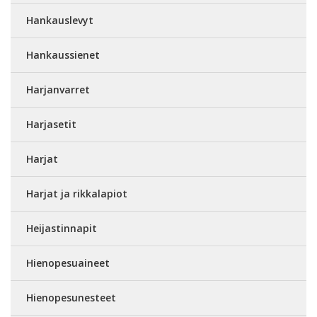
Hankauslevyt
Hankaussienet
Harjanvarret
Harjasetit
Harjat
Harjat ja rikkalapiot
Heijastinnapit
Hienopesuaineet
Hienopesunesteet