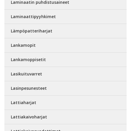
Laminaatin puhdistusaineet
Laminaattipyyhkimet
Lämpöpatteriharjat
Lankamopit
Lankamoppisetit
Lasikuituvarret
Lasinpesunesteet
Lattiaharjat
Lattiakaivoharjat