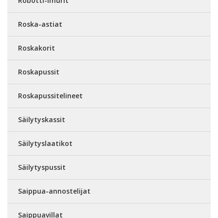
Robotti-imurit
Roska-astiat
Roskakorit
Roskapussit
Roskapussitelineet
Säilytyskassit
Säilytyslaatikot
Säilytyspussit
Saippua-annostelijat
Saippuavillat