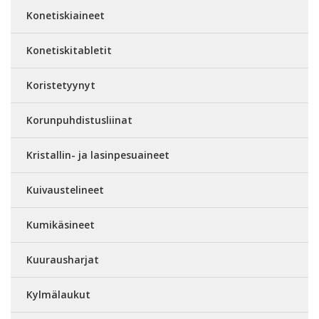
Konetiskiaineet
Konetiskitabletit
Koristetyynyt
Korunpuhdistusliinat
Kristallin- ja lasinpesuaineet
Kuivaustelineet
Kumikäsineet
Kuurausharjat
Kylmälaukut