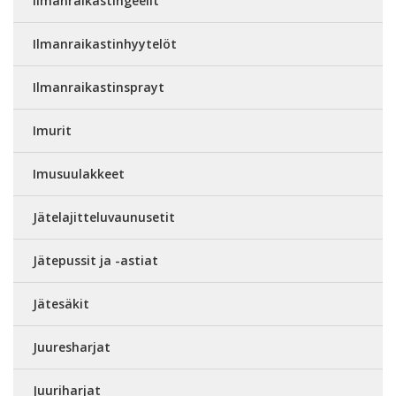
Ilmanraikastingeelit
Ilmanraikastinhyytelöt
Ilmanraikastinsprayt
Imurit
Imusuulakkeet
Jätelajitteluvaunusetit
Jätepussit ja -astiat
Jätesäkit
Juuresharjat
Juuriharjat