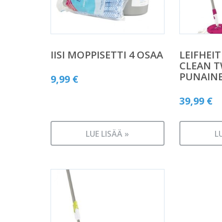
IISI MOPPISETTI 4 OSAA
LEIFHEI
CLEAN T
PUNAIN
9,99
€
39,99
€
LUE LISÄÄ »
L