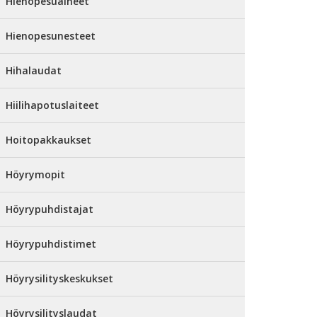
Hienopesuaineet
Hienopesunesteet
Hihalaudat
Hiilihapotuslaiteet
Hoitopakkaukset
Höyrymopit
Höyrypuhdistajat
Höyrypuhdistimet
Höyrysilityskeskukset
Höyrysilityslaudat