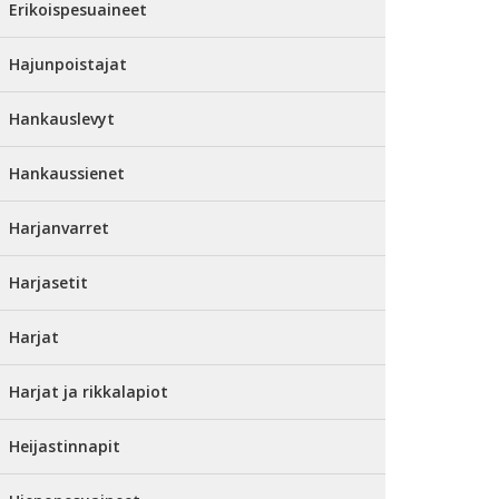
Erikoispesuaineet
Hajunpoistajat
Hankauslevyt
Hankaussienet
Harjanvarret
Harjasetit
Harjat
Harjat ja rikkalapiot
Heijastinnapit