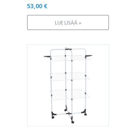
53,00
€
LUE LISÄÄ »