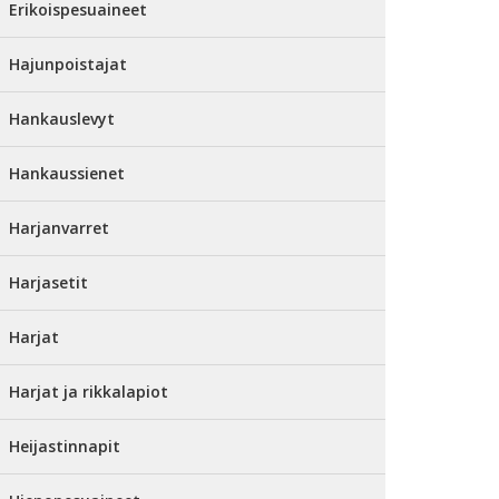
Erikoispesuaineet
Hajunpoistajat
Hankauslevyt
Hankaussienet
Harjanvarret
Harjasetit
Harjat
Harjat ja rikkalapiot
Heijastinnapit