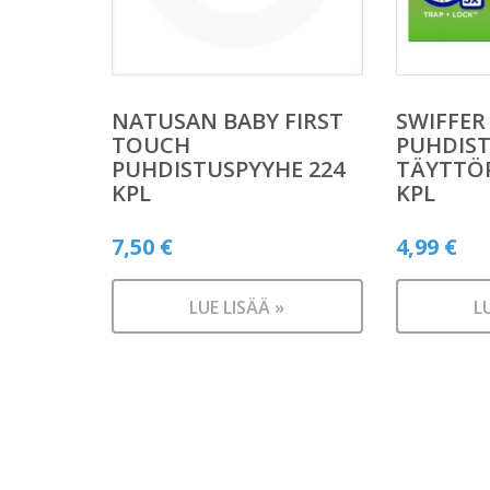
NATUSAN BABY FIRST
SWIFFER
TOUCH
PUHDIS
PUHDISTUSPYYHE 224
TÄYTTÖ
KPL
KPL
7,50
€
4,99
€
LUE LISÄÄ »
L