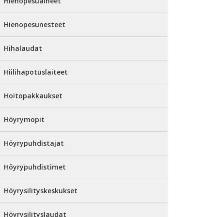
Hienopesuaineet
Hienopesunesteet
Hihalaudat
Hiilihapotuslaiteet
Hoitopakkaukset
Höyrymopit
Höyrypuhdistajat
Höyrypuhdistimet
Höyrysilityskeskukset
Höyrysilityslaudat