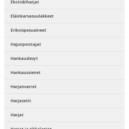
Ekotiskiharjat
Eläinkarvasuulakkeet
Erikoispesuaineet
Hajunpoistajat
Hankauslevyt
Hankaussienet
Harjanvarret
Harjasetit
Harjat
Harjat ja rikkalapiot