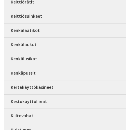
Keittiörätit
Keittiösuihkeet
Kenkälaatikot
Kenkälaukut
Kenkälusikat
Kenkäpussit
Kertakäyttökäsineet
Kestokäyttöliinat
Kiiltovahat
Kiristimet