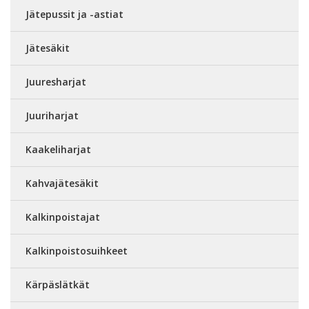
Jätepussit ja -astiat
Jätesäkit
Juuresharjat
Juuriharjat
Kaakeliharjat
Kahvajätesäkit
Kalkinpoistajat
Kalkinpoistosuihkeet
Kärpäslätkät