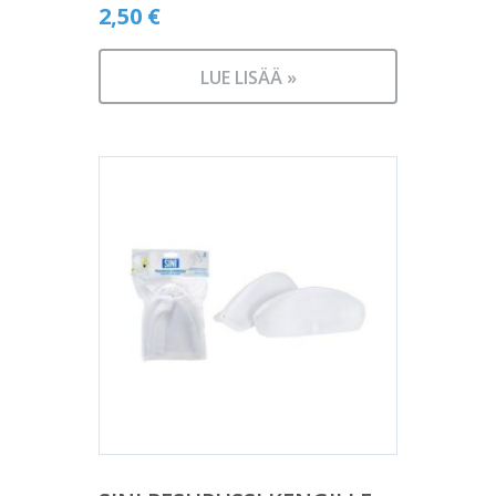
2,50
€
LUE LISÄÄ »