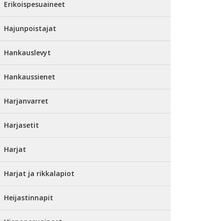
Erikoispesuaineet
Hajunpoistajat
Hankauslevyt
Hankaussienet
Harjanvarret
Harjasetit
Harjat
Harjat ja rikkalapiot
Heijastinnapit