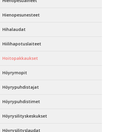
Hienopesuaineet
Hienopesunesteet
Hihalaudat
Hiilihapotuslaiteet
Hoitopakkaukset
Höyrymopit
Höyrypuhdistajat
Höyrypuhdistimet
Höyrysilityskeskukset
Höyrysilityslaudat