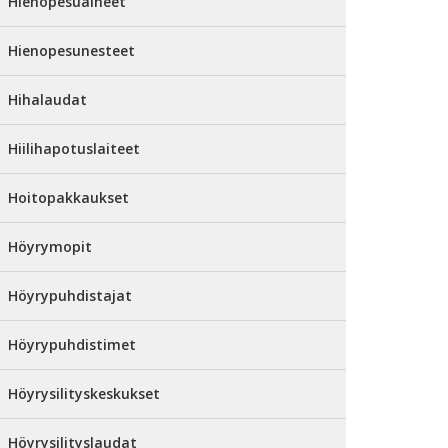
Hienopesuaineet
Hienopesunesteet
Hihalaudat
Hiilihapotuslaiteet
Hoitopakkaukset
Höyrymopit
Höyrypuhdistajat
Höyrypuhdistimet
Höyrysilityskeskukset
Höyrysilityslaudat