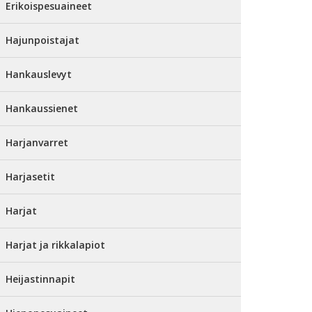
Erikoispesuaineet
Hajunpoistajat
Hankauslevyt
Hankaussienet
Harjanvarret
Harjasetit
Harjat
Harjat ja rikkalapiot
Heijastinnapit