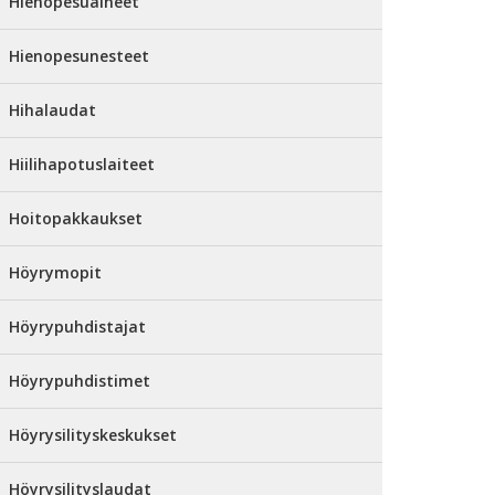
Hienopesuaineet
Hienopesunesteet
Hihalaudat
Hiilihapotuslaiteet
Hoitopakkaukset
Höyrymopit
Höyrypuhdistajat
Höyrypuhdistimet
Höyrysilityskeskukset
Höyrysilityslaudat