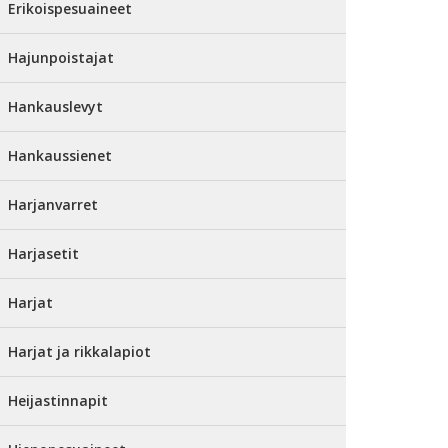
Erikoispesuaineet
Hajunpoistajat
Hankauslevyt
Hankaussienet
Harjanvarret
Harjasetit
Harjat
Harjat ja rikkalapiot
Heijastinnapit