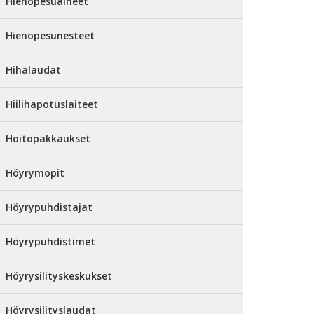
Hienopesuaineet
Hienopesunesteet
Hihalaudat
Hiilihapotuslaiteet
Hoitopakkaukset
Höyrymopit
Höyrypuhdistajat
Höyrypuhdistimet
Höyrysilityskeskukset
Höyrysilityslaudat