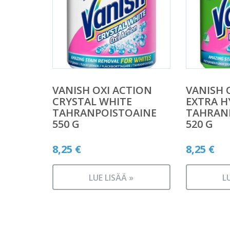
VANISH OXI ACTION
VANISH 
CRYSTAL WHITE
EXTRA H
TAHRANPOISTOAINE
TAHRAN
550 G
520 G
8,25
€
8,25
€
LUE LISÄÄ »
L