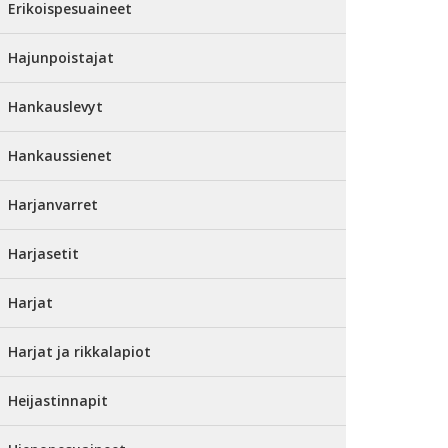
Erikoispesuaineet
Hajunpoistajat
Hankauslevyt
Hankaussienet
Harjanvarret
Harjasetit
Harjat
Harjat ja rikkalapiot
Heijastinnapit