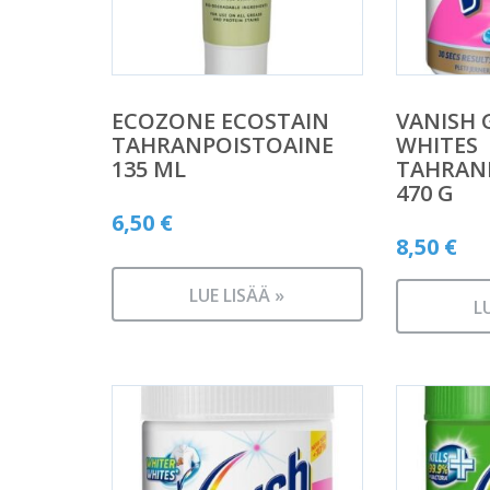
ECOZONE ECOSTAIN
VANISH 
TAHRANPOISTOAINE
WHITES
135 ML
TAHRAN
470 G
6,50
€
8,50
€
LUE LISÄÄ »
L