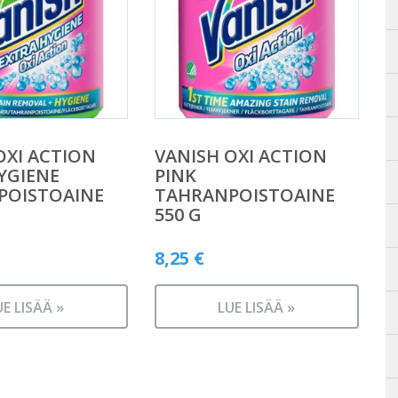
OXI ACTION
VANISH OXI ACTION
YGIENE
PINK
POISTOAINE
TAHRANPOISTOAINE
550 G
8,25
€
UE LISÄÄ »
LUE LISÄÄ »