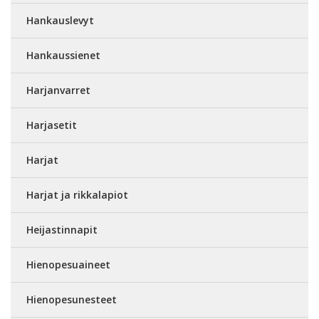
Hankauslevyt
Hankaussienet
Harjanvarret
Harjasetit
Harjat
Harjat ja rikkalapiot
Heijastinnapit
Hienopesuaineet
Hienopesunesteet