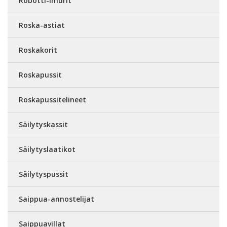
Robotti-imurit
Roska-astiat
Roskakorit
Roskapussit
Roskapussitelineet
Säilytyskassit
Säilytyslaatikot
Säilytyspussit
Saippua-annostelijat
Saippuavillat