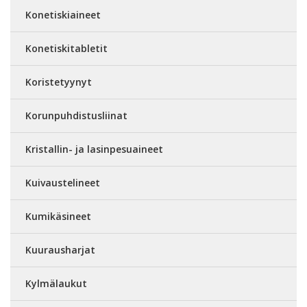
Konetiskiaineet
Konetiskitabletit
Koristetyynyt
Korunpuhdistusliinat
Kristallin- ja lasinpesuaineet
Kuivaustelineet
Kumikäsineet
Kuurausharjat
Kylmälaukut