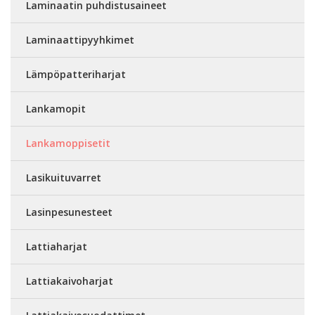
Laminaatin puhdistusaineet
Laminaattipyyhkimet
Lämpöpatteriharjat
Lankamopit
Lankamoppisetit
Lasikuituvarret
Lasinpesunesteet
Lattiaharjat
Lattiakaivoharjat