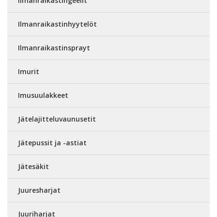
Ilmanraikastingeelit
Ilmanraikastinhyytelöt
Ilmanraikastinsprayt
Imurit
Imusuulakkeet
Jätelajitteluvaunusetit
Jätepussit ja -astiat
Jätesäkit
Juuresharjat
Juuriharjat