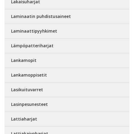
Lakaisuharjat
Laminaatin puhdistusaineet
Laminaattipyyhkimet
Lämpöpatteriharjat
Lankamopit
Lankamoppisetit
Lasikuituvarret
Lasinpesunesteet
Lattiaharjat
Lattiakaivoharjat