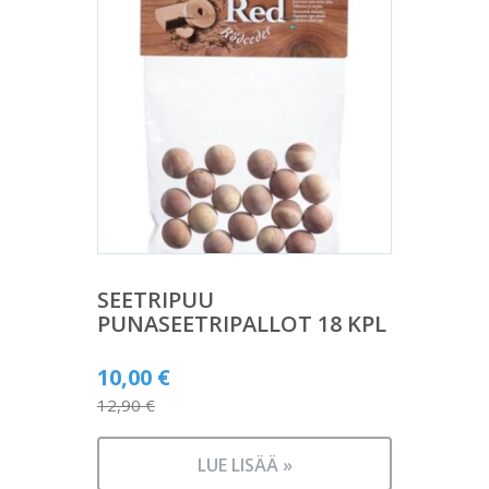
SEETRIPUU
PUNASEETRIPALLOT 18 KPL
Alkuperäinen
10,00
€
hinta
12,90
€
Nykyinen
oli:
hinta
12,90 €.
LUE LISÄÄ »