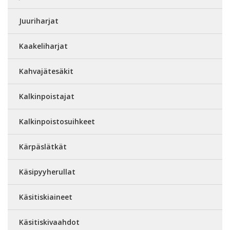
Juuriharjat
Kaakeliharjat
Kahvajätesäkit
Kalkinpoistajat
Kalkinpoistosuihkeet
Kärpäslätkät
Käsipyyherullat
Käsitiskiaineet
Käsitiskivaahdot