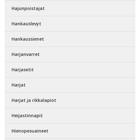
Hajunpoistajat
Hankauslevyt
Hankaussienet
Harjanvarret
Harjasetit
Harjat
Harjat ja rikkalapiot
Heijastinnapit
Hienopesuaineet