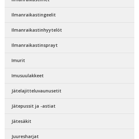
Ilmanraikastingeelit
Ilmanraikastinhyytelöt
Ilmanraikastinsprayt
Imurit
Imusuulakkeet
Jätelajitteluvaunusetit
Jätepussit ja -astiat
Jätesäkit
Juuresharjat