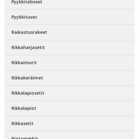
Pyykkitelineet
Pyykkituvat
Raikastusrakeet
Rikkaharjasetit
Rikkaimurit
Rikkakeräimet
Rikkalapiosetit
Rikkalapiot
Rikkasetit
Rintamerkit