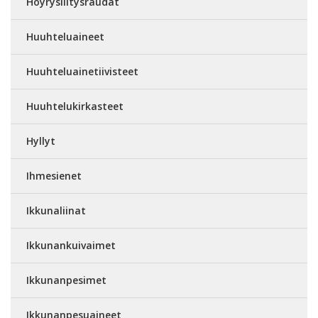
Höyrysilitysraudat
Huuhteluaineet
Huuhteluainetiivisteet
Huuhtelukirkasteet
Hyllyt
Ihmesienet
Ikkunaliinat
Ikkunankuivaimet
Ikkunanpesimet
Ikkunanpesuaineet