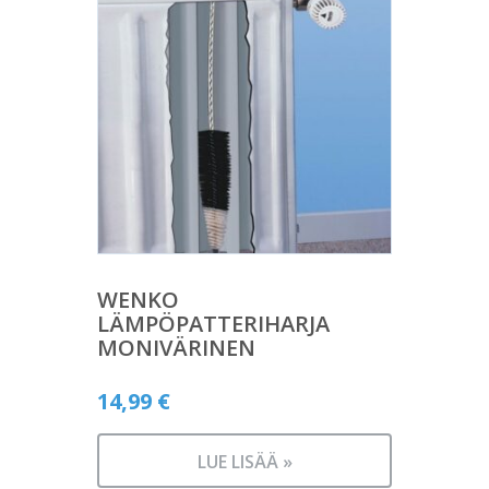
WENKO
LÄMPÖPATTERIHARJA
MONIVÄRINEN
14,99
€
LUE LISÄÄ »