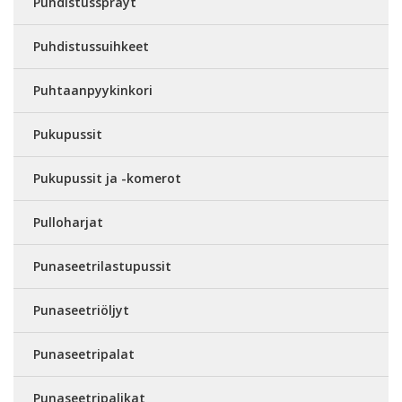
Puhdistussprayt
Puhdistussuihkeet
Puhtaanpyykinkori
Pukupussit
Pukupussit ja -komerot
Pulloharjat
Punaseetrilastupussit
Punaseetriöljyt
Punaseetripalat
Punaseetripalikat