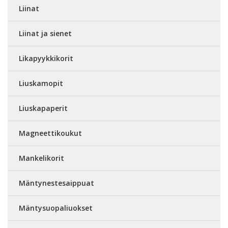
Liinat
Liinat ja sienet
Likapyykkikorit
Liuskamopit
Liuskapaperit
Magneettikoukut
Mankelikorit
Mäntynestesaippuat
Mäntysuopaliuokset