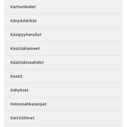
Karhunkielet
Kärpäslätkät
Käsipyyherullat
Käsitiskiaineet
Käsitiskivaahdot
Kassit
Kehykset
Keinonahkasuojat
Keittiöliinat