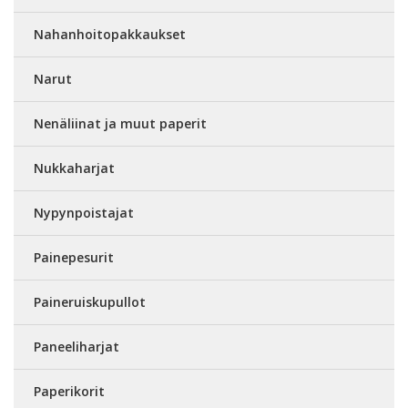
Nahanhoitopakkaukset
Narut
Nenäliinat ja muut paperit
Nukkaharjat
Nypynpoistajat
Painepesurit
Paineruiskupullot
Paneeliharjat
Paperikorit