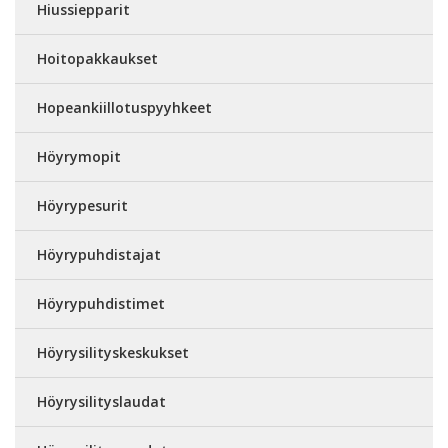
Hiussiepparit
Hoitopakkaukset
Hopeankiillotuspyyhkeet
Höyrymopit
Höyrypesurit
Höyrypuhdistajat
Höyrypuhdistimet
Höyrysilityskeskukset
Höyrysilityslaudat