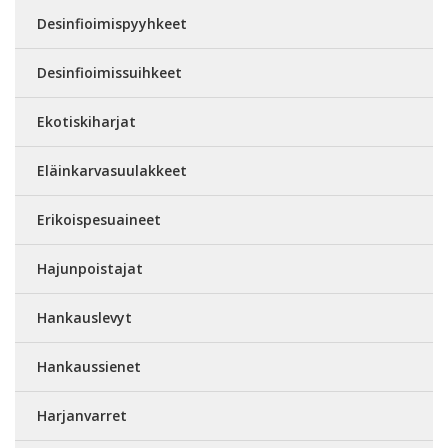
Desinfioimispyyhkeet
Desinfioimissuihkeet
Ekotiskiharjat
Eläinkarvasuulakkeet
Erikoispesuaineet
Hajunpoistajat
Hankauslevyt
Hankaussienet
Harjanvarret