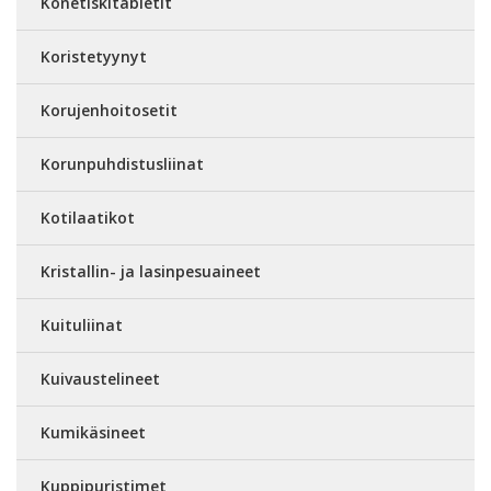
Konetiskitabletit
Koristetyynyt
Korujenhoitosetit
Korunpuhdistusliinat
Kotilaatikot
Kristallin- ja lasinpesuaineet
Kuituliinat
Kuivaustelineet
Kumikäsineet
Kuppipuristimet