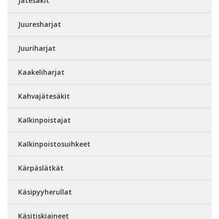
Jätesäkit
Juuresharjat
Juuriharjat
Kaakeliharjat
Kahvajätesäkit
Kalkinpoistajat
Kalkinpoistosuihkeet
Kärpäslätkät
Käsipyyherullat
Käsitiskiaineet