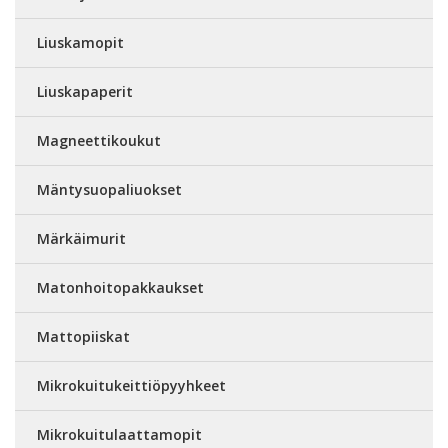
Liuskamopit
Liuskapaperit
Magneettikoukut
Mäntysuopaliuokset
Märkäimurit
Matonhoitopakkaukset
Mattopiiskat
Mikrokuitukeittiöpyyhkeet
Mikrokuitulaattamopit