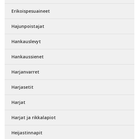
Erikoispesuaineet
Hajunpoistajat
Hankauslevyt
Hankaussienet
Harjanvarret
Harjasetit
Harjat
Harjat ja rikkalapiot
Heijastinnapit