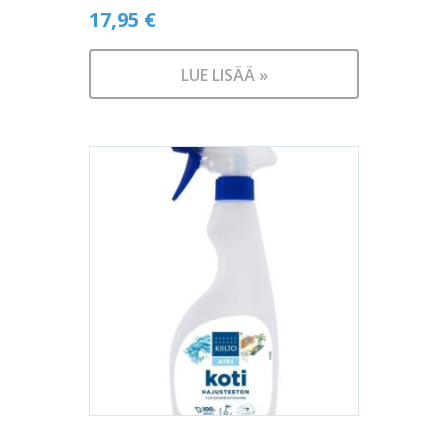
17,95
€
LUE LISÄÄ »