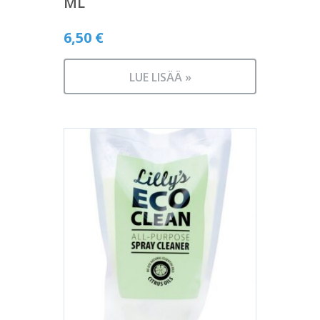
ML
6,50
€
LUE LISÄÄ »