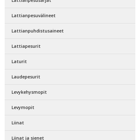
Lattianpesusarjat
Lattianpesuvälineet
Lattianpuhdistusaineet
Lattiapesurit
Laturit
Laudepesurit
Levykehysmopit
Levymopit
Liinat
Liinat ja sienet