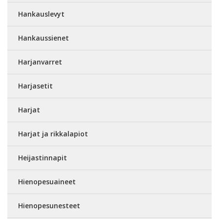
Hankauslevyt
Hankaussienet
Harjanvarret
Harjasetit
Harjat
Harjat ja rikkalapiot
Heijastinnapit
Hienopesuaineet
Hienopesunesteet