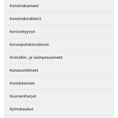
Konetiskiaineet
Konetiskitabletit
Koristetyynyt
Korunpuhdistusliinat
Kristallin- ja lasinpesuaineet
Kuivaustelineet
Kumikäsineet
Kuurausharjat
Kylmälaukut