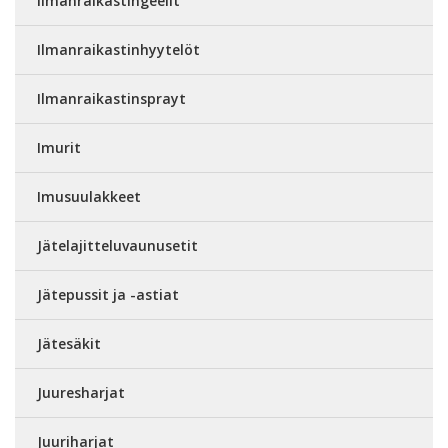
Ilmanraikastingeelit
Ilmanraikastinhyytelöt
Ilmanraikastinsprayt
Imurit
Imusuulakkeet
Jätelajitteluvaunusetit
Jätepussit ja -astiat
Jätesäkit
Juuresharjat
Juuriharjat