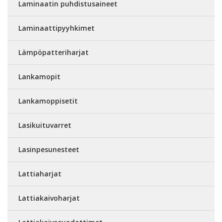
Laminaatin puhdistusaineet
Laminaattipyyhkimet
Lämpöpatteriharjat
Lankamopit
Lankamoppisetit
Lasikuituvarret
Lasinpesunesteet
Lattiaharjat
Lattiakaivoharjat