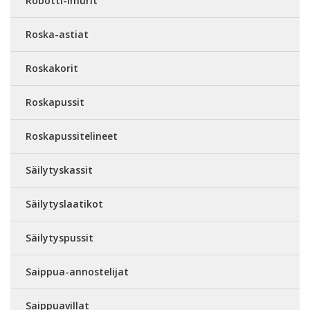
Robotti-imurit
Roska-astiat
Roskakorit
Roskapussit
Roskapussitelineet
Säilytyskassit
Säilytyslaatikot
Säilytyspussit
Saippua-annostelijat
Saippuavillat