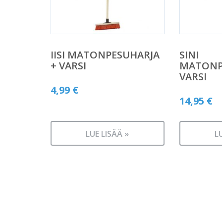
IISI MATONPESUHARJA
SINI
+ VARSI
MATONP
VARSI
4,99
€
14,95
€
LUE LISÄÄ »
L