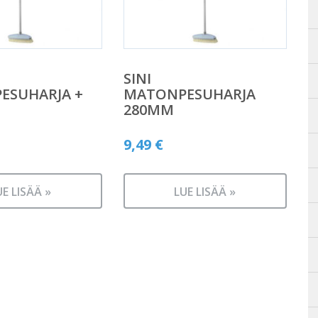
SINI
ESUHARJA +
MATONPESUHARJA
280MM
9,49
€
UE LISÄÄ »
LUE LISÄÄ »