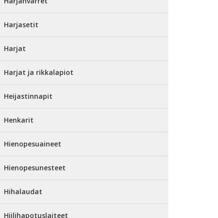
Harjanvarret
Harjasetit
Harjat
Harjat ja rikkalapiot
Heijastinnapit
Henkarit
Hienopesuaineet
Hienopesunesteet
Hihalaudat
Hiilihapotuslaiteet