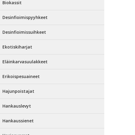
Biokassit
Desinfioimispyyhkeet
Desinfioimissuihkeet
Ekotiskiharjat
Eläinkarvasuulakkeet
Erikoispesuaineet
Hajunpoistajat
Hankauslevyt
Hankaussienet