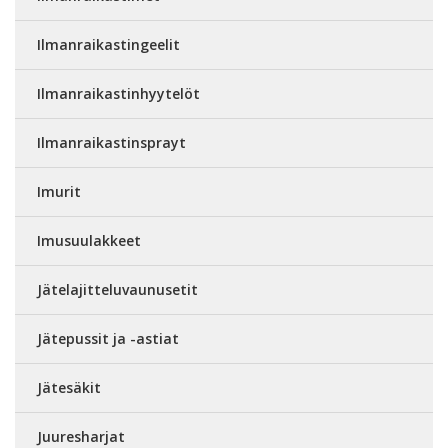
Ilmanraikastingeelit
Ilmanraikastinhyytelöt
Ilmanraikastinsprayt
Imurit
Imusuulakkeet
Jätelajitteluvaunusetit
Jätepussit ja -astiat
Jätesäkit
Juuresharjat