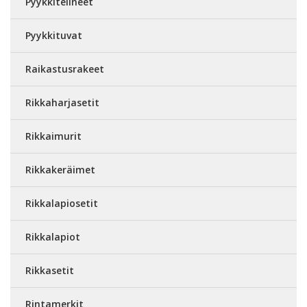
Pyykkitelineet
Pyykkituvat
Raikastusrakeet
Rikkaharjasetit
Rikkaimurit
Rikkakeräimet
Rikkalapiosetit
Rikkalapiot
Rikkasetit
Rintamerkit