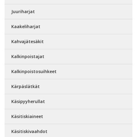
Juuriharjat
Kaakeliharjat
Kahvajätesäkit
Kalkinpoistajat
Kalkinpoistosuihkeet
Kärpäslätkät
Käsipyyherullat
Käsitiskiaineet
Käsitiskivaahdot