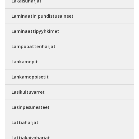
Lakaisuharjat
Laminaatin puhdistusaineet
Laminaattipyyhkimet
Lämpöpatteriharjat
Lankamopit
Lankamoppisetit
Lasikuituvarret
Lasinpesunesteet
Lattiaharjat
Lattiakaivoharjat