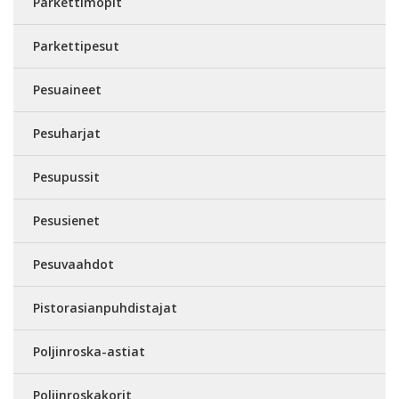
Parkettimopit
Parkettipesut
Pesuaineet
Pesuharjat
Pesupussit
Pesusienet
Pesuvaahdot
Pistorasianpuhdistajat
Poljinroska-astiat
Poljinroskakorit