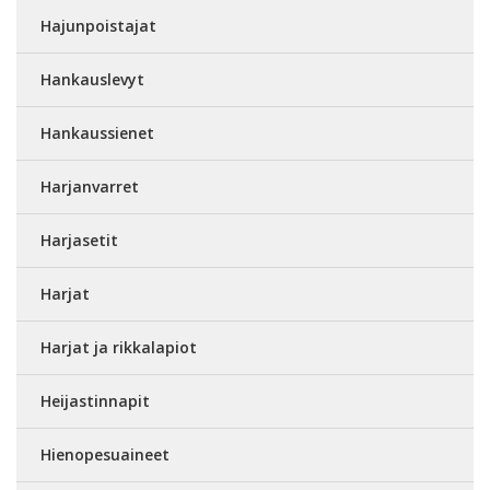
Hajunpoistajat
Hankauslevyt
Hankaussienet
Harjanvarret
Harjasetit
Harjat
Harjat ja rikkalapiot
Heijastinnapit
Hienopesuaineet