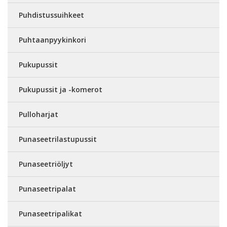
Puhdistussuihkeet
Puhtaanpyykinkori
Pukupussit
Pukupussit ja -komerot
Pulloharjat
Punaseetrilastupussit
Punaseetriöljyt
Punaseetripalat
Punaseetripalikat