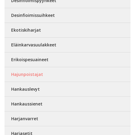
Desinfioimispyyhkeet
Desinfioimissuihkeet
Ekotiskiharjat
Eläinkarvasuulakkeet
Erikoispesuaineet
Hajunpoistajat
Hankauslevyt
Hankaussienet
Harjanvarret
Harjasetit