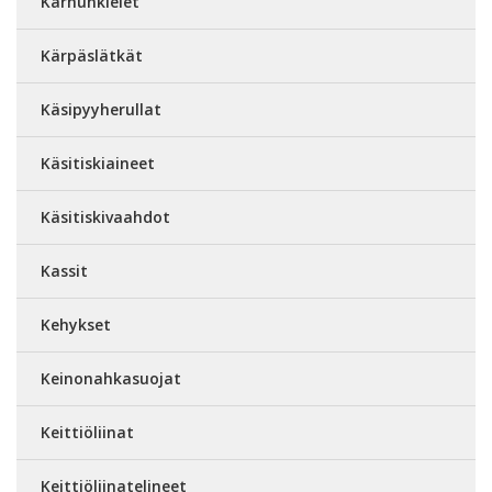
Karhunkielet
Kärpäslätkät
Käsipyyherullat
Käsitiskiaineet
Käsitiskivaahdot
Kassit
Kehykset
Keinonahkasuojat
Keittiöliinat
Keittiöliinatelineet