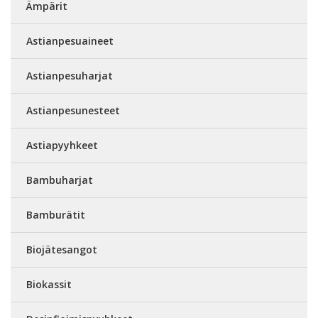
Ämpärit
Astianpesuaineet
Astianpesuharjat
Astianpesunesteet
Astiapyyhkeet
Bambuharjat
Bamburätit
Biojätesangot
Biokassit