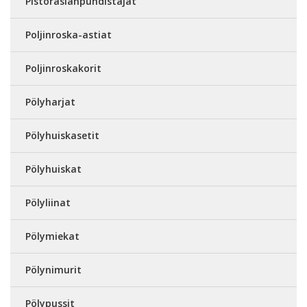
Pistorasianpuhdistajat
Poljinroska-astiat
Poljinroskakorit
Pölyharjat
Pölyhuiskasetit
Pölyhuiskat
Pölyliinat
Pölymiekat
Pölynimurit
Pölypussit