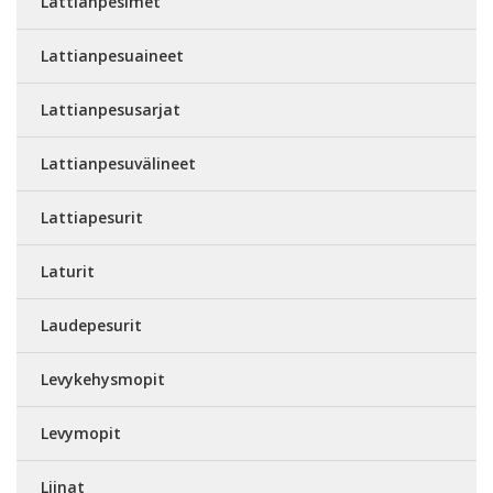
Lattianpesimet
Lattianpesuaineet
Lattianpesusarjat
Lattianpesuvälineet
Lattiapesurit
Laturit
Laudepesurit
Levykehysmopit
Levymopit
Liinat