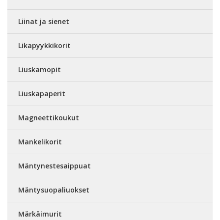
Liinat ja sienet
Likapyykkikorit
Liuskamopit
Liuskapaperit
Magneettikoukut
Mankelikorit
Mäntynestesaippuat
Mäntysuopaliuokset
Märkäimurit