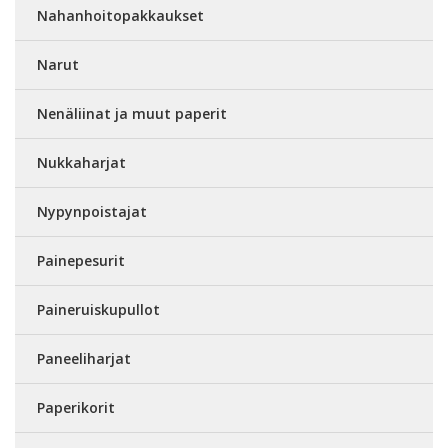
Nahanhoitopakkaukset
Narut
Nenäliinat ja muut paperit
Nukkaharjat
Nypynpoistajat
Painepesurit
Paineruiskupullot
Paneeliharjat
Paperikorit