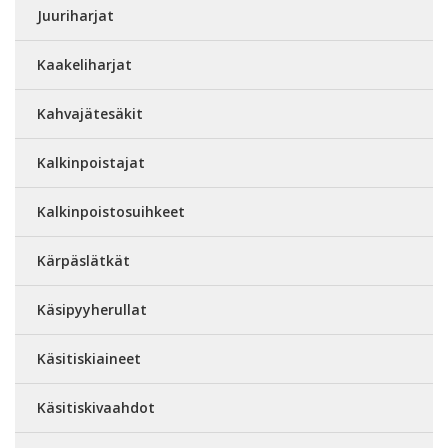
Juuriharjat
Kaakeliharjat
Kahvajätesäkit
Kalkinpoistajat
Kalkinpoistosuihkeet
Kärpäslätkät
Käsipyyherullat
Käsitiskiaineet
Käsitiskivaahdot