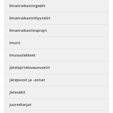
Ilmanraikastingeelit
Ilmanraikastinhyytelöt
Ilmanraikastinsprayt
Imurit
Imusuulakkeet
Jätelajitteluvaunusetit
Jätepussit ja -astiat
Jätesäkit
Juuresharjat