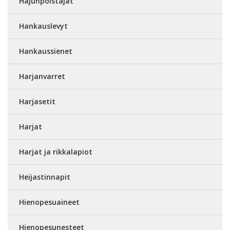
Hajunpoistajat
Hankauslevyt
Hankaussienet
Harjanvarret
Harjasetit
Harjat
Harjat ja rikkalapiot
Heijastinnapit
Hienopesuaineet
Hienopesunesteet