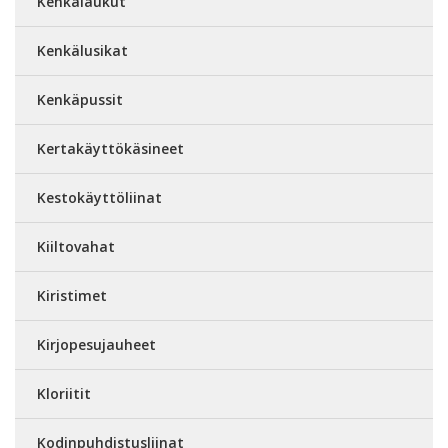
Kenkälaukut
Kenkälusikat
Kenkäpussit
Kertakäyttökäsineet
Kestokäyttöliinat
Kiiltovahat
Kiristimet
Kirjopesujauheet
Kloriitit
Kodinpuhdistusliinat