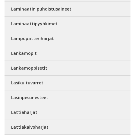
Laminaatin puhdistusaineet
Laminaattipyyhkimet
Lämpöpatteriharjat
Lankamopit
Lankamoppisetit
Lasikuituvarret
Lasinpesunesteet
Lattiaharjat
Lattiakaivoharjat