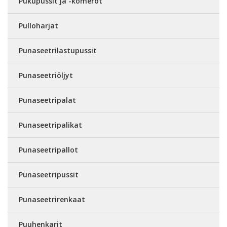
Pukupussit ja -komerot
Pulloharjat
Punaseetrilastupussit
Punaseetriöljyt
Punaseetripalat
Punaseetripalikat
Punaseetripallot
Punaseetripussit
Punaseetrirenkaat
Puuhenkarit