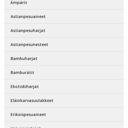
Ämpärit
Astianpesuaineet
Astianpesuharjat
Astianpesunesteet
Bambuharjat
Bamburätit
Ekotiskiharjat
Eläinkarvasuulakkeet
Erikoispesuaineet