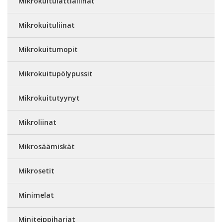
Mikrokuitulattialiinat
Mikrokuituliinat
Mikrokuitumopit
Mikrokuitupölypussit
Mikrokuitutyynyt
Mikroliinat
Mikrosäämiskät
Mikrosetit
Minimelat
Miniteippiharjat