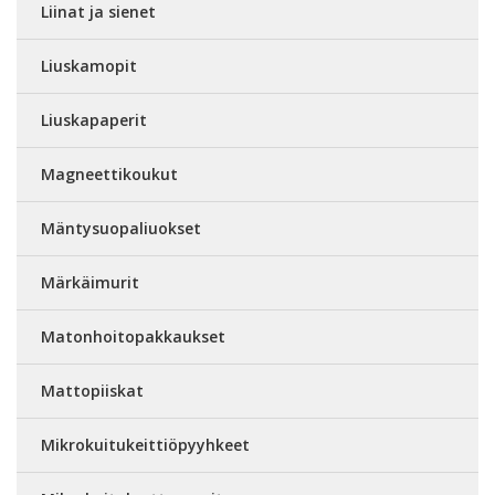
Liinat ja sienet
Liuskamopit
Liuskapaperit
Magneettikoukut
Mäntysuopaliuokset
Märkäimurit
Matonhoitopakkaukset
Mattopiiskat
Mikrokuitukeittiöpyyhkeet