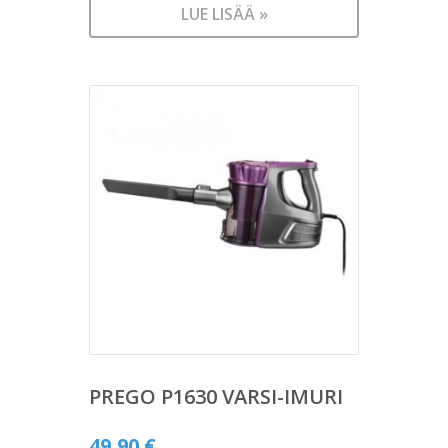
LUE LISÄÄ »
PREGO P1630 VARSI-IMURI
49,90
€