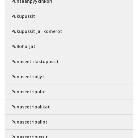
Puhtaanpyykinkori
Pukupussit
Pukupussit ja -komerot
Pulloharjat
Punaseetrilastupussit
Punaseetriöljyt
Punaseetripalat
Punaseetripalikat
Punaseetripallot
Punaseetripussit