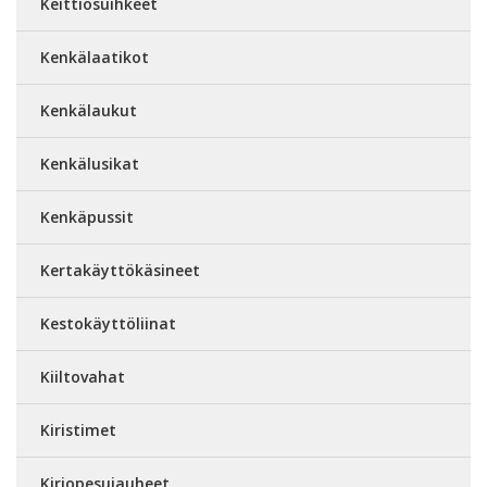
Keittiösuihkeet
Kenkälaatikot
Kenkälaukut
Kenkälusikat
Kenkäpussit
Kertakäyttökäsineet
Kestokäyttöliinat
Kiiltovahat
Kiristimet
Kirjopesujauheet