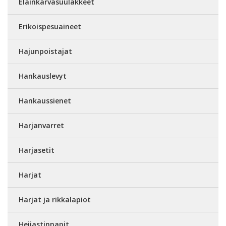
Eläinkarvasuulakkeet
Erikoispesuaineet
Hajunpoistajat
Hankauslevyt
Hankaussienet
Harjanvarret
Harjasetit
Harjat
Harjat ja rikkalapiot
Heijastinnapit