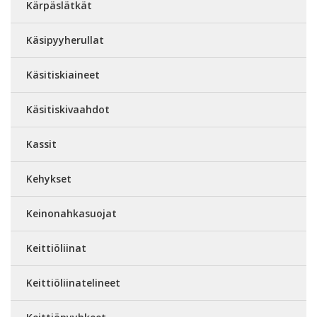
Kärpäslätkät
Käsipyyherullat
Käsitiskiaineet
Käsitiskivaahdot
Kassit
Kehykset
Keinonahkasuojat
Keittiöliinat
Keittiöliinatelineet