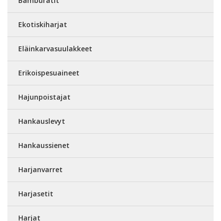
Bamburätit
Ekotiskiharjat
Eläinkarvasuulakkeet
Erikoispesuaineet
Hajunpoistajat
Hankauslevyt
Hankaussienet
Harjanvarret
Harjasetit
Harjat