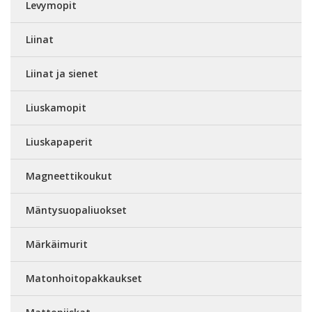
Levymopit
Liinat
Liinat ja sienet
Liuskamopit
Liuskapaperit
Magneettikoukut
Mäntysuopaliuokset
Märkäimurit
Matonhoitopakkaukset