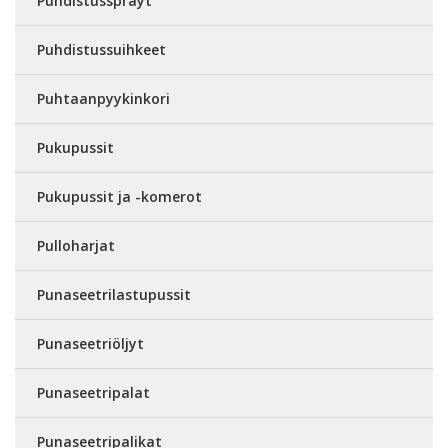
Puhdistussprayt
Puhdistussuihkeet
Puhtaanpyykinkori
Pukupussit
Pukupussit ja -komerot
Pulloharjat
Punaseetrilastupussit
Punaseetriöljyt
Punaseetripalat
Punaseetripalikat