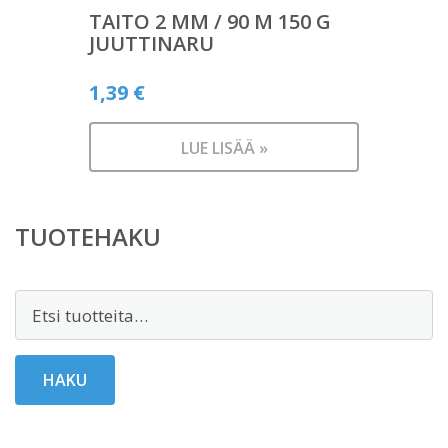
TAITO 2 MM / 90 M 150 G
JUUTTINARU
1,39
€
LUE LISÄÄ »
TUOTEHAKU
Etsi:
HAKU