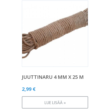
JUUTTINARU 4 MM X 25 M
2,99
€
LUE LISÄÄ »