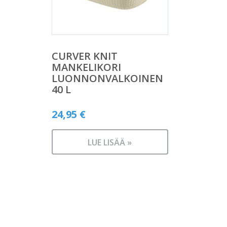
CURVER KNIT
MANKELIKORI
LUONNONVALKOINEN
40 L
24,95
€
LUE LISÄÄ »