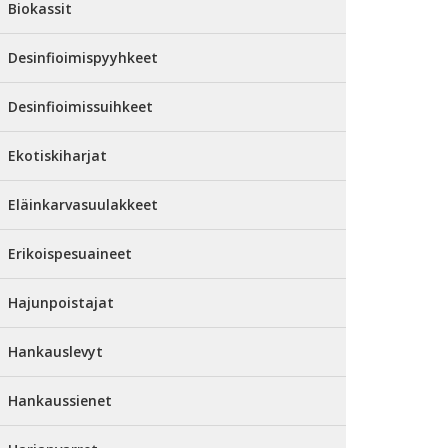
Biokassit
Desinfioimispyyhkeet
Desinfioimissuihkeet
Ekotiskiharjat
Eläinkarvasuulakkeet
Erikoispesuaineet
Hajunpoistajat
Hankauslevyt
Hankaussienet