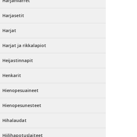
Harjanvarret
Harjasetit
Harjat
Harjat ja rikkalapiot
Heijastinnapit
Henkarit
Hienopesuaineet
Hienopesunesteet
Hihalaudat
Hiilihapotuslaiteet