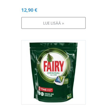
12,90
€
LUE LISÄÄ »