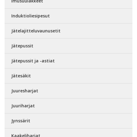
Imusuulakkeet
Induktioliesipesut
Jätelajitteluvaunusetit
Jätepussit
Jätepussit ja -astiat
Jätesäkit
Juuresharjat
Juuriharjat
Jynssärit
Kaakeliharjat