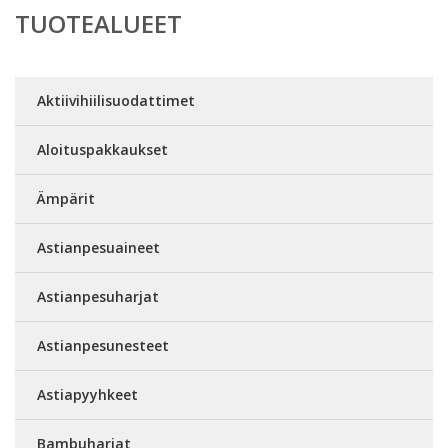
TUOTEALUEET
Aktiivihiilisuodattimet
Aloituspakkaukset
Ämpärit
Astianpesuaineet
Astianpesuharjat
Astianpesunesteet
Astiapyyhkeet
Bambuharjat