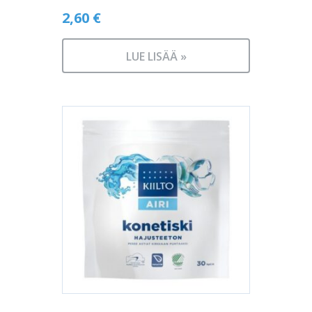
2,60
€
LUE LISÄÄ »