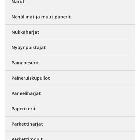
Narut
Nenäliinat ja muut paperit
Nukkaharjat
Nypynpoistajat
Painepesurit
Paineruiskupullot
Paneeliharjat
Paperikorit
Parkettiharjat
Parkettimopit