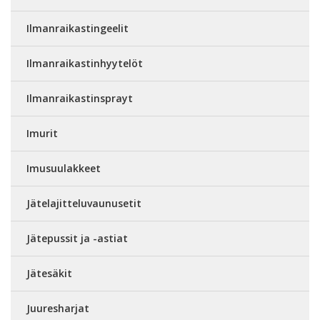
Ilmanraikastingeelit
Ilmanraikastinhyytelöt
Ilmanraikastinsprayt
Imurit
Imusuulakkeet
Jätelajitteluvaunusetit
Jätepussit ja -astiat
Jätesäkit
Juuresharjat