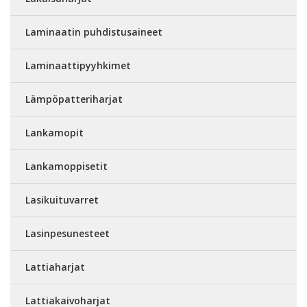
Laminaatin puhdistusaineet
Laminaattipyyhkimet
Lämpöpatteriharjat
Lankamopit
Lankamoppisetit
Lasikuituvarret
Lasinpesunesteet
Lattiaharjat
Lattiakaivoharjat