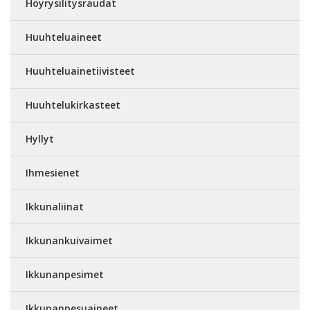
Höyrysilitysraudat
Huuhteluaineet
Huuhteluainetiivisteet
Huuhtelukirkasteet
Hyllyt
Ihmesienet
Ikkunaliinat
Ikkunankuivaimet
Ikkunanpesimet
Ikkunanpesuaineet