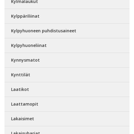
Kylmälaukut
Kylppäriliinat
Kylpyhuoneen puhdistusaineet
Kylpyhuoneliinat
Kynnysmatot
Kynttilät
Laatikot
Laattamopit
Lakaisimet
Lakaisuharjat