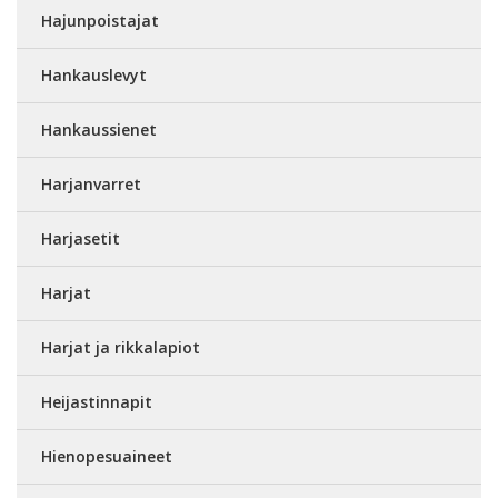
Hajunpoistajat
Hankauslevyt
Hankaussienet
Harjanvarret
Harjasetit
Harjat
Harjat ja rikkalapiot
Heijastinnapit
Hienopesuaineet