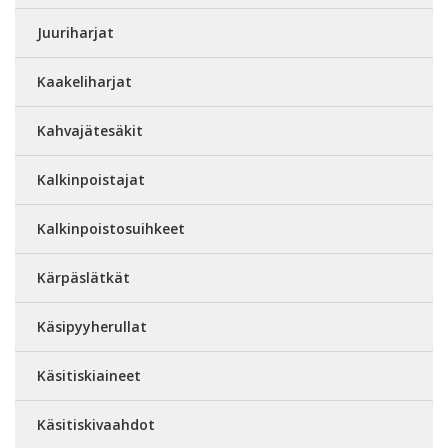
Juuriharjat
Kaakeliharjat
Kahvajätesäkit
Kalkinpoistajat
Kalkinpoistosuihkeet
Kärpäslätkät
Käsipyyherullat
Käsitiskiaineet
Käsitiskivaahdot