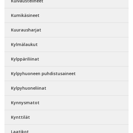
Kuivaustelineet
Kumikäsineet
Kuurausharjat
Kylmälaukut
Kylppäriliinat
Kylpyhuoneen puhdistusaineet
Kylpyhuoneliinat
Kynnysmatot
Kynttilät
Laatikot