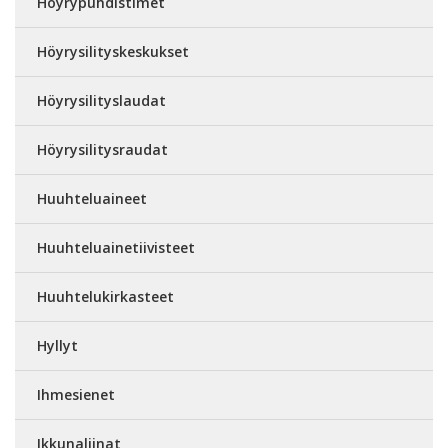
Höyrypuhdistimet
Höyrysilityskeskukset
Höyrysilityslaudat
Höyrysilitysraudat
Huuhteluaineet
Huuhteluainetiivisteet
Huuhtelukirkasteet
Hyllyt
Ihmesienet
Ikkunaliinat