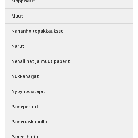
Moppisetit
Muut
Nahanhoitopakkaukset
Narut
Nenäliinat ja muut paperit
Nukkaharjat
Nypynpoistajat
Painepesurit
Paineruiskupullot
Paneeliharjat