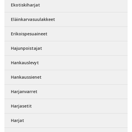
Ekotiskiharjat
Eläinkarvasuulakkeet
Erikoispesuaineet
Hajunpoistajat
Hankauslevyt
Hankaussienet
Harjanvarret
Harjasetit
Harjat