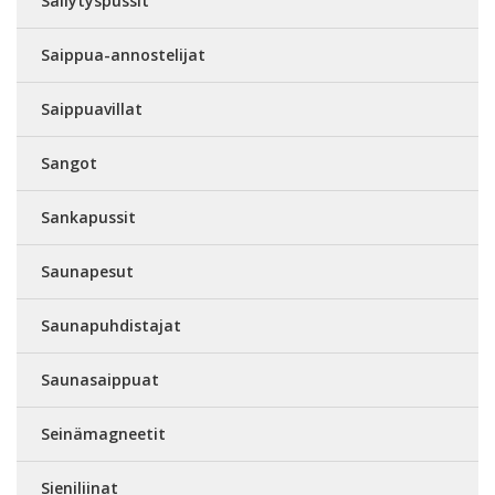
Säilytyspussit
Saippua-annostelijat
Saippuavillat
Sangot
Sankapussit
Saunapesut
Saunapuhdistajat
Saunasaippuat
Seinämagneetit
Sieniliinat