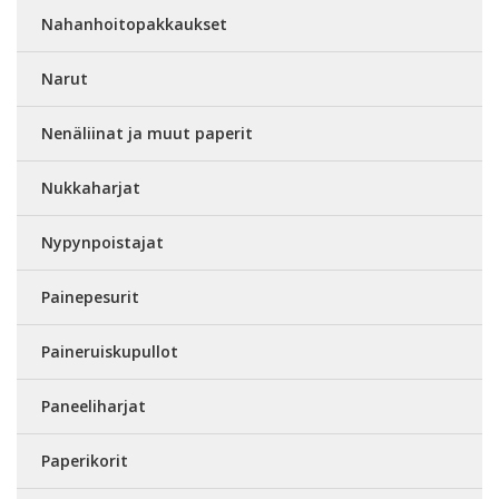
Nahanhoitopakkaukset
Narut
Nenäliinat ja muut paperit
Nukkaharjat
Nypynpoistajat
Painepesurit
Paineruiskupullot
Paneeliharjat
Paperikorit