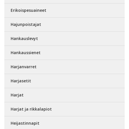
Erikoispesuaineet
Hajunpoistajat
Hankauslevyt
Hankaussienet
Harjanvarret
Harjasetit
Harjat
Harjat ja rikkalapiot
Heijastinnapit