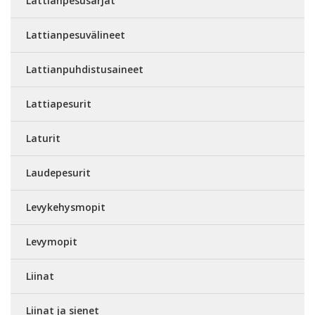
Lattianpesusarjat
Lattianpesuvälineet
Lattianpuhdistusaineet
Lattiapesurit
Laturit
Laudepesurit
Levykehysmopit
Levymopit
Liinat
Liinat ja sienet