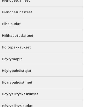
Hienopesuaineet
Hienopesunesteet
Hihalaudat
Hiilihapotuslaiteet
Hoitopakkaukset
Höyrymopit
Höyrypuhdistajat
Höyrypuhdistimet
Höyrysilityskeskukset
Höyrysilityslaudat