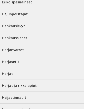
Erikoispesuaineet
Hajunpoistajat
Hankauslevyt
Hankaussienet
Harjanvarret
Harjasetit
Harjat
Harjat ja rikkalapiot
Heijastinnapit