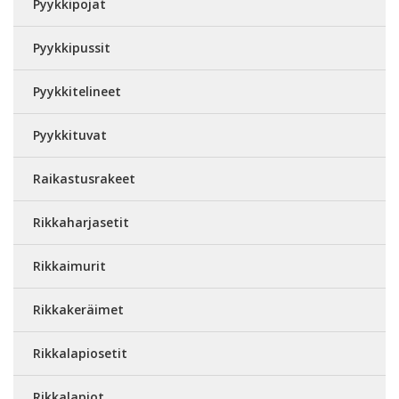
Pyykkipojat
Pyykkipussit
Pyykkitelineet
Pyykkituvat
Raikastusrakeet
Rikkaharjasetit
Rikkaimurit
Rikkakeräimet
Rikkalapiosetit
Rikkalapiot