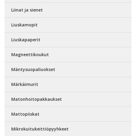
Liinat ja sienet
Liuskamopit
Liuskapaperit
Magneettikoukut
Mäntysuopaliuokset
Märkäimurit
Matonhoitopakkaukset
Mattopiiskat
Mikrokuitukeittiöpyyhkeet