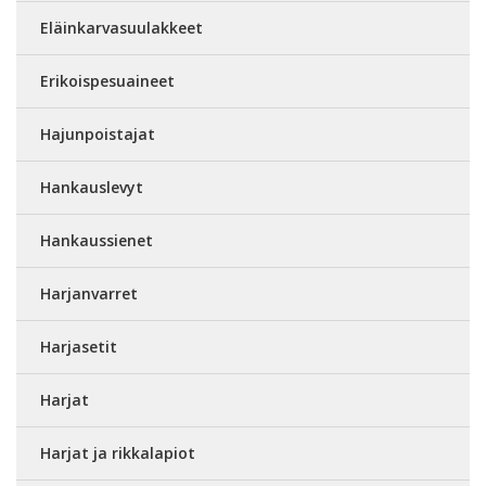
Eläinkarvasuulakkeet
Erikoispesuaineet
Hajunpoistajat
Hankauslevyt
Hankaussienet
Harjanvarret
Harjasetit
Harjat
Harjat ja rikkalapiot