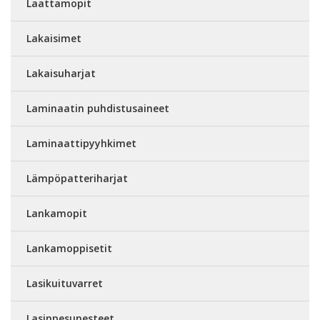
Laattamopit
Lakaisimet
Lakaisuharjat
Laminaatin puhdistusaineet
Laminaattipyyhkimet
Lämpöpatteriharjat
Lankamopit
Lankamoppisetit
Lasikuituvarret
Lasinpesunesteet