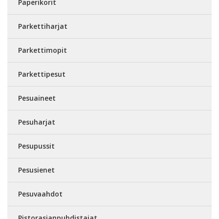
Paperikorit
Parkettiharjat
Parkettimopit
Parkettipesut
Pesuaineet
Pesuharjat
Pesupussit
Pesusienet
Pesuvaahdot
Pistorasianpuhdistajat