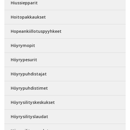
Hiussiepparit
Hoitopakkaukset
Hopeankiillotuspyyhkeet
Höyrymopit
Höyrypesurit
Höyrypuhdistajat
Höyrypuhdistimet
Höyrysilityskeskukset
Höyrysilityslaudat