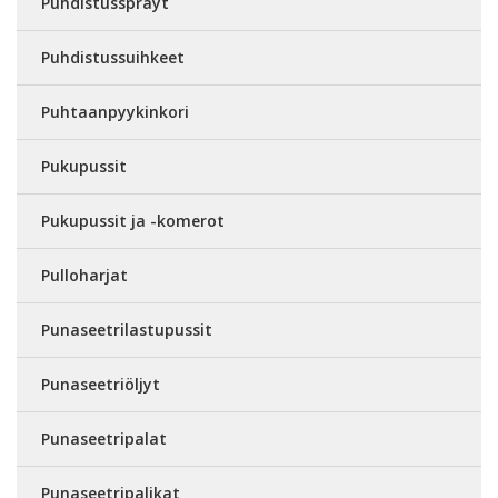
Puhdistussprayt
Puhdistussuihkeet
Puhtaanpyykinkori
Pukupussit
Pukupussit ja -komerot
Pulloharjat
Punaseetrilastupussit
Punaseetriöljyt
Punaseetripalat
Punaseetripalikat