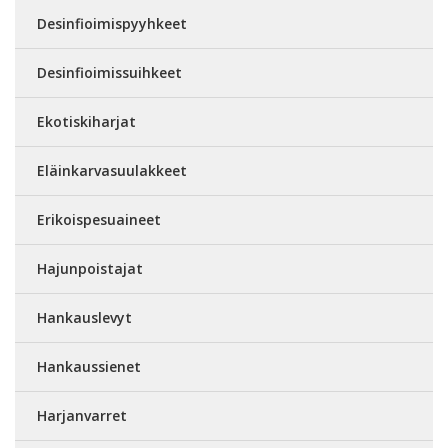
Desinfioimispyyhkeet
Desinfioimissuihkeet
Ekotiskiharjat
Eläinkarvasuulakkeet
Erikoispesuaineet
Hajunpoistajat
Hankauslevyt
Hankaussienet
Harjanvarret