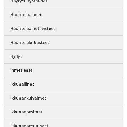
Höyrysilitysraudat
Huuhteluaineet
Huuhteluainetiivisteet
Huuhtelukirkasteet
Hyllyt
Ihmesienet
Ikkunaliinat
Ikkunankuivaimet
Ikkunanpesimet
Ikkunanpesuaineet