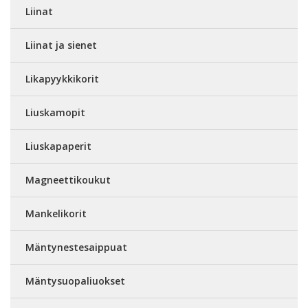
Liinat
Liinat ja sienet
Likapyykkikorit
Liuskamopit
Liuskapaperit
Magneettikoukut
Mankelikorit
Mäntynestesaippuat
Mäntysuopaliuokset