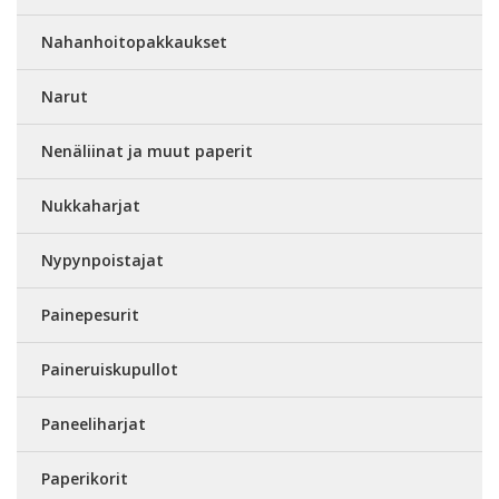
Nahanhoitopakkaukset
Narut
Nenäliinat ja muut paperit
Nukkaharjat
Nypynpoistajat
Painepesurit
Paineruiskupullot
Paneeliharjat
Paperikorit