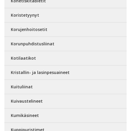
Konetiskitabletit
Koristetyynyt
Korujenhoitosetit
Korunpuhdistusliinat
Kotilaatikot
Kristallin- ja lasinpesuaineet
Kuituliinat
Kuivaustelineet
Kumikäsineet
Kuppipuristimet