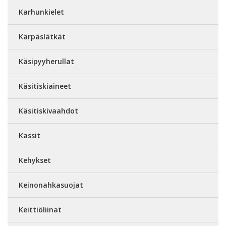
Karhunkielet
Kärpäslätkät
Käsipyyherullat
Käsitiskiaineet
Käsitiskivaahdot
Kassit
Kehykset
Keinonahkasuojat
Keittiöliinat