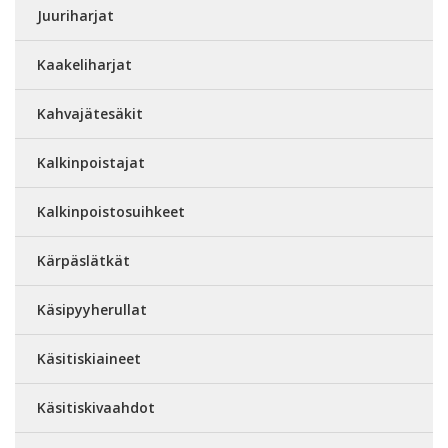
Juuriharjat
Kaakeliharjat
Kahvajätesäkit
Kalkinpoistajat
Kalkinpoistosuihkeet
Kärpäslätkät
Käsipyyherullat
Käsitiskiaineet
Käsitiskivaahdot