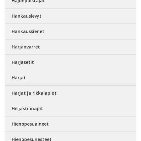
Hajunpoistajat
Hankauslevyt
Hankaussienet
Harjanvarret
Harjasetit
Harjat
Harjat ja rikkalapiot
Heijastinnapit
Hienopesuaineet
Hienopesunesteet