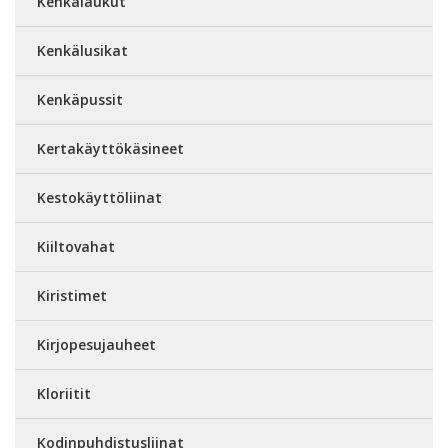
Kenkälaukut
Kenkälusikat
Kenkäpussit
Kertakäyttökäsineet
Kestokäyttöliinat
Kiiltovahat
Kiristimet
Kirjopesujauheet
Kloriitit
Kodinpuhdistusliinat