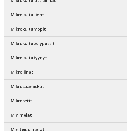
Mikrokuitulattialiinat
Mikrokuituliinat
Mikrokuitumopit
Mikrokuitupölypussit
Mikrokuitutyynyt
Mikroliinat
Mikrosäämiskät
Mikrosetit
Minimelat
Miniteippiharjat