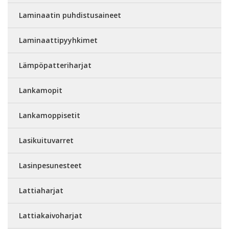
Laminaatin puhdistusaineet
Laminaattipyyhkimet
Lämpöpatteriharjat
Lankamopit
Lankamoppisetit
Lasikuituvarret
Lasinpesunesteet
Lattiaharjat
Lattiakaivoharjat