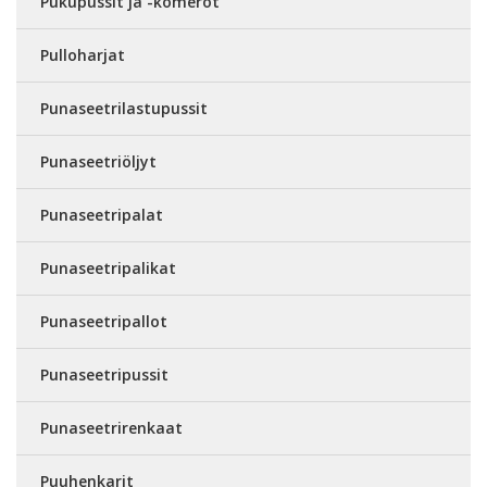
Pukupussit ja -komerot
Pulloharjat
Punaseetrilastupussit
Punaseetriöljyt
Punaseetripalat
Punaseetripalikat
Punaseetripallot
Punaseetripussit
Punaseetrirenkaat
Puuhenkarit