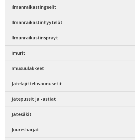
Ilmanraikastingeelit
Ilmanraikastinhyytelöt
Ilmanraikastinsprayt
Imurit
Imusuulakkeet
Jätelajitteluvaunusetit
Jätepussit ja -astiat
Jätesäkit
Juuresharjat