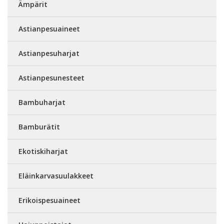
Ämpärit
Astianpesuaineet
Astianpesuharjat
Astianpesunesteet
Bambuharjat
Bamburätit
Ekotiskiharjat
Eläinkarvasuulakkeet
Erikoispesuaineet