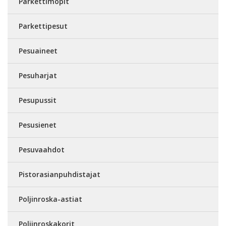
Parkettimopit
Parkettipesut
Pesuaineet
Pesuharjat
Pesupussit
Pesusienet
Pesuvaahdot
Pistorasianpuhdistajat
Poljinroska-astiat
Poljinroskakorit