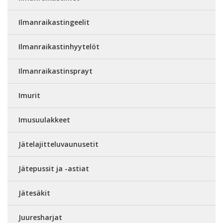
Ilmanraikastingeelit
Ilmanraikastinhyytelöt
Ilmanraikastinsprayt
Imurit
Imusuulakkeet
Jätelajitteluvaunusetit
Jätepussit ja -astiat
Jätesäkit
Juuresharjat