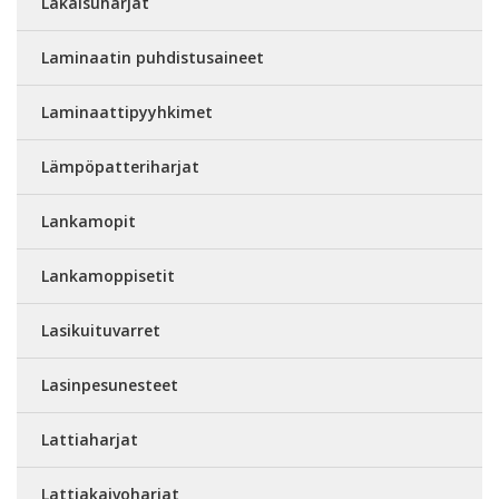
Lakaisuharjat
Laminaatin puhdistusaineet
Laminaattipyyhkimet
Lämpöpatteriharjat
Lankamopit
Lankamoppisetit
Lasikuituvarret
Lasinpesunesteet
Lattiaharjat
Lattiakaivoharjat