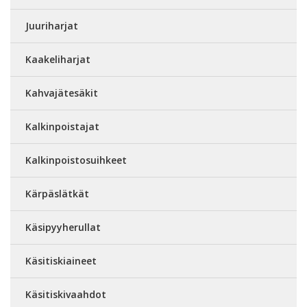
Juuriharjat
Kaakeliharjat
Kahvajätesäkit
Kalkinpoistajat
Kalkinpoistosuihkeet
Kärpäslätkät
Käsipyyherullat
Käsitiskiaineet
Käsitiskivaahdot