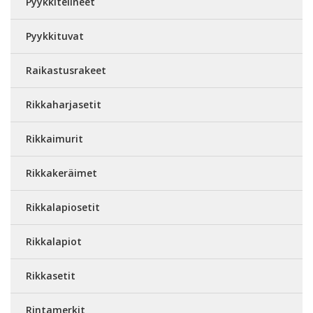
Pyykkitelineet
Pyykkituvat
Raikastusrakeet
Rikkaharjasetit
Rikkaimurit
Rikkakeräimet
Rikkalapiosetit
Rikkalapiot
Rikkasetit
Rintamerkit