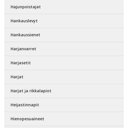
Hajunpoistajat
Hankauslevyt
Hankaussienet
Harjanvarret
Harjasetit
Harjat
Harjat ja rikkalapiot
Heijastinnapit
Hienopesuaineet