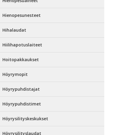
Hienopesuaineet
Hienopesunesteet
Hihalaudat
Hiilihapotuslaiteet
Hoitopakkaukset
Höyrymopit
Höyrypuhdistajat
Höyrypuhdistimet
Höyrysilityskeskukset
Höyrysilityslaudat