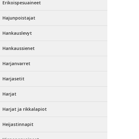
Erikoispesuaineet
Hajunpoistajat
Hankauslevyt
Hankaussienet
Harjanvarret
Harjasetit
Harjat
Harjat ja rikkalapiot
Heijastinnapit