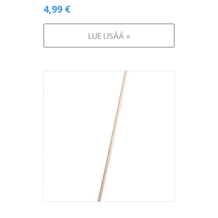
4,99
€
LUE LISÄÄ »