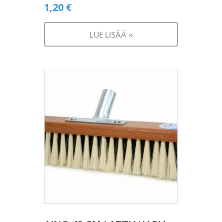
1,20
€
LUE LISÄÄ »