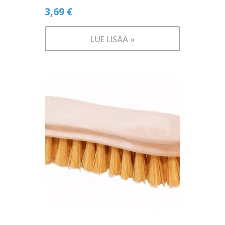
3,69
€
LUE LISÄÄ »