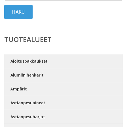
HAKU
TUOTEALUEET
Aloituspakkaukset
Alumiinihenkarit
Ämpärit
Astianpesuaineet
Astianpesuharjat