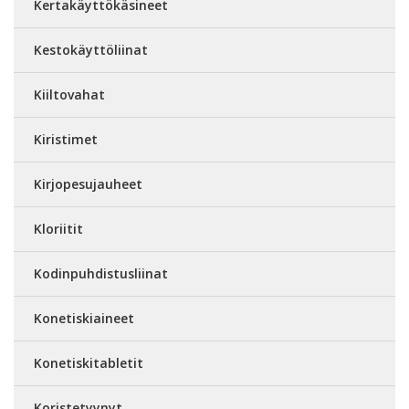
Kertakäyttökäsineet
Kestokäyttöliinat
Kiiltovahat
Kiristimet
Kirjopesujauheet
Kloriitit
Kodinpuhdistusliinat
Konetiskiaineet
Konetiskitabletit
Koristetyynyt