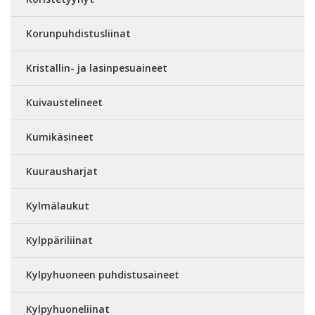
Korunpuhdistusliinat
Kristallin- ja lasinpesuaineet
Kuivaustelineet
Kumikäsineet
Kuurausharjat
Kylmälaukut
Kylppäriliinat
Kylpyhuoneen puhdistusaineet
Kylpyhuoneliinat