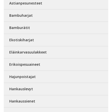
Astianpesunesteet
Bambuharjat
Bamburätit
Ekotiskiharjat
Eläinkarvasuulakkeet
Erikoispesuaineet
Hajunpoistajat
Hankauslevyt
Hankaussienet