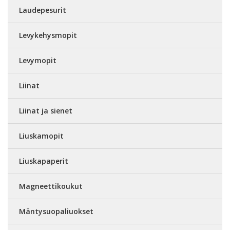
Laudepesurit
Levykehysmopit
Levymopit
Liinat
Liinat ja sienet
Liuskamopit
Liuskapaperit
Magneettikoukut
Mäntysuopaliuokset