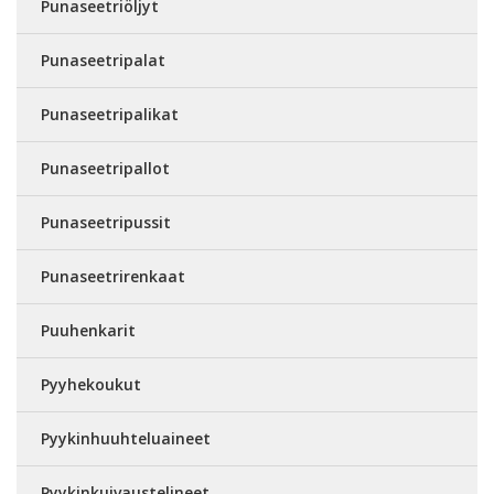
Punaseetriöljyt
Punaseetripalat
Punaseetripalikat
Punaseetripallot
Punaseetripussit
Punaseetrirenkaat
Puuhenkarit
Pyyhekoukut
Pyykinhuuhteluaineet
Pyykinkuivaustelineet