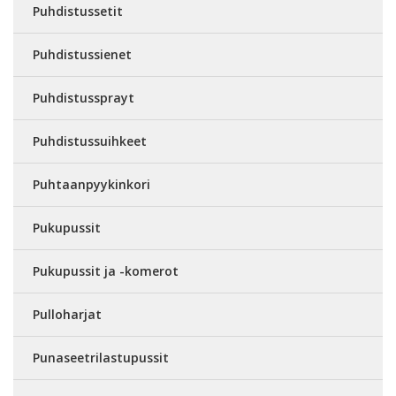
Puhdistussetit
Puhdistussienet
Puhdistussprayt
Puhdistussuihkeet
Puhtaanpyykinkori
Pukupussit
Pukupussit ja -komerot
Pulloharjat
Punaseetrilastupussit