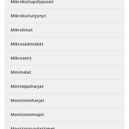
Mikrokuitupölypussit
Mikrokuitutyynyt
Mikroliinat
Mikrosäämiskät
Mikrosetit
Minimelat
Miniteippiharjat
Monitoimiharjat
Monitoimimopit
Moottorisuodattimet