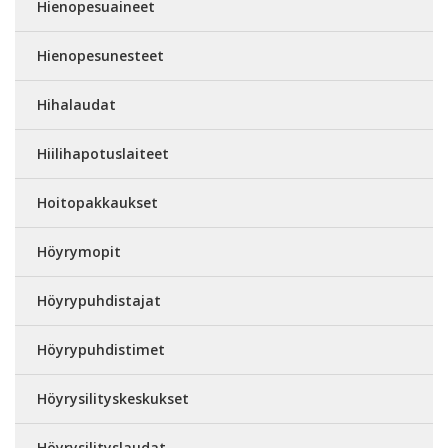
Hienopesuaineet
Hienopesunesteet
Hihalaudat
Hiilihapotuslaiteet
Hoitopakkaukset
Höyrymopit
Höyrypuhdistajat
Höyrypuhdistimet
Höyrysilityskeskukset
Höyrysilityslaudat