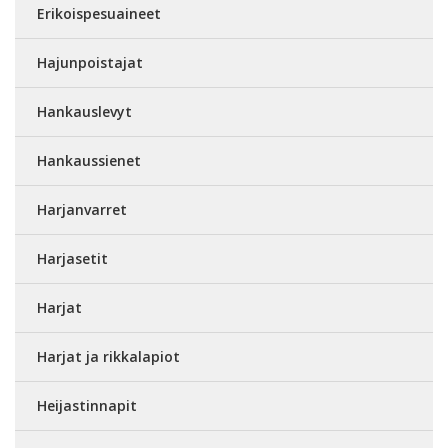
Erikoispesuaineet
Hajunpoistajat
Hankauslevyt
Hankaussienet
Harjanvarret
Harjasetit
Harjat
Harjat ja rikkalapiot
Heijastinnapit