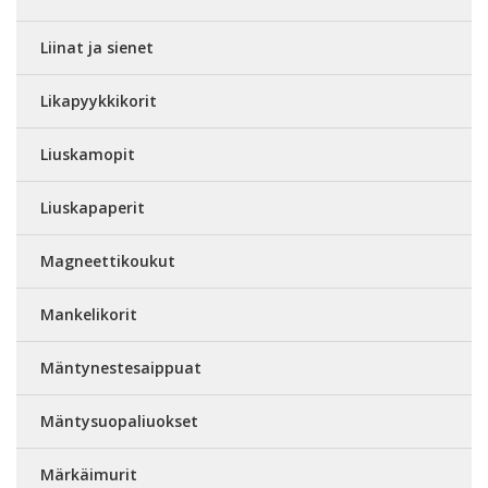
Liinat ja sienet
Likapyykkikorit
Liuskamopit
Liuskapaperit
Magneettikoukut
Mankelikorit
Mäntynestesaippuat
Mäntysuopaliuokset
Märkäimurit