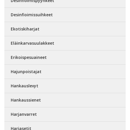
Desinfioimispyyhkeet
Desinfioimissuihkeet
Ekotiskiharjat
Eläinkarvasuulakkeet
Erikoispesuaineet
Hajunpoistajat
Hankauslevyt
Hankaussienet
Harjanvarret
Harjasetit