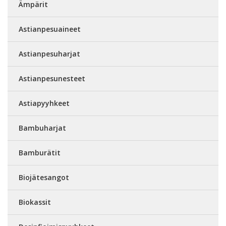
Ämpärit
Astianpesuaineet
Astianpesuharjat
Astianpesunesteet
Astiapyyhkeet
Bambuharjat
Bamburätit
Biojätesangot
Biokassit