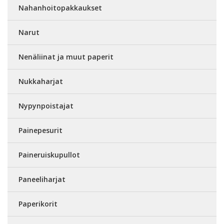
Nahanhoitopakkaukset
Narut
Nenäliinat ja muut paperit
Nukkaharjat
Nypynpoistajat
Painepesurit
Paineruiskupullot
Paneeliharjat
Paperikorit