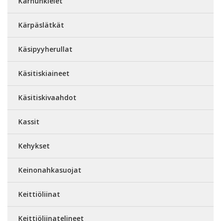
Karhunkielet
Kärpäslätkät
Käsipyyherullat
Käsitiskiaineet
Käsitiskivaahdot
Kassit
Kehykset
Keinonahkasuojat
Keittiöliinat
Keittiöliinatelineet