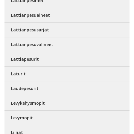
Lattianpesimet
Lattianpesuaineet
Lattianpesusarjat
Lattianpesuvälineet
Lattiapesurit
Laturit
Laudepesurit
Levykehysmopit
Levymopit
Liinat