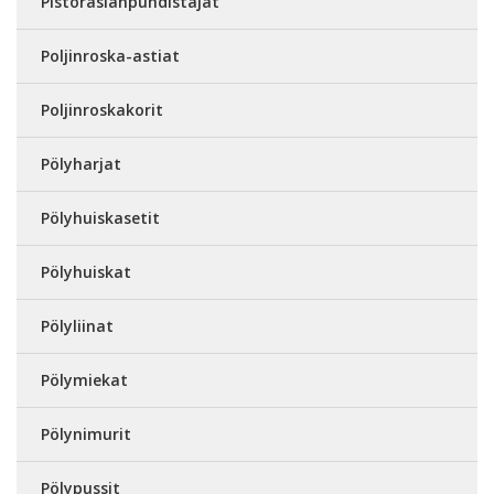
Pistorasianpuhdistajat
Poljinroska-astiat
Poljinroskakorit
Pölyharjat
Pölyhuiskasetit
Pölyhuiskat
Pölyliinat
Pölymiekat
Pölynimurit
Pölypussit