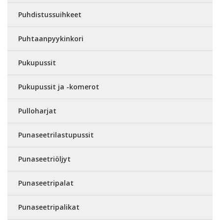
Puhdistussuihkeet
Puhtaanpyykinkori
Pukupussit
Pukupussit ja -komerot
Pulloharjat
Punaseetrilastupussit
Punaseetriöljyt
Punaseetripalat
Punaseetripalikat