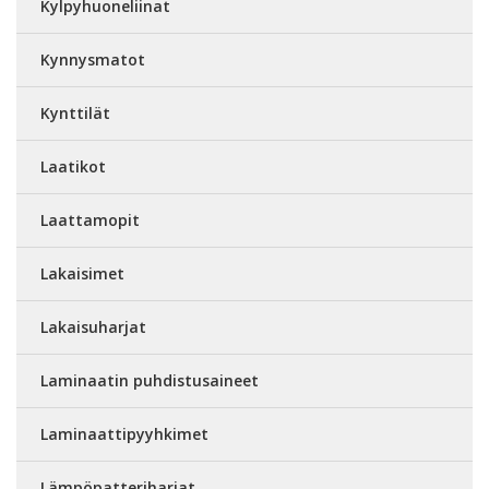
Kylpyhuoneliinat
Kynnysmatot
Kynttilät
Laatikot
Laattamopit
Lakaisimet
Lakaisuharjat
Laminaatin puhdistusaineet
Laminaattipyyhkimet
Lämpöpatteriharjat