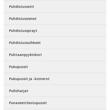
Puhdistussetit
Puhdistussienet
Puhdistussprayt
Puhdistussuihkeet
Puhtaanpyykinkori
Pukupussit
Pukupussit ja -komerot
Pulloharjat
Punaseetrilastupussit