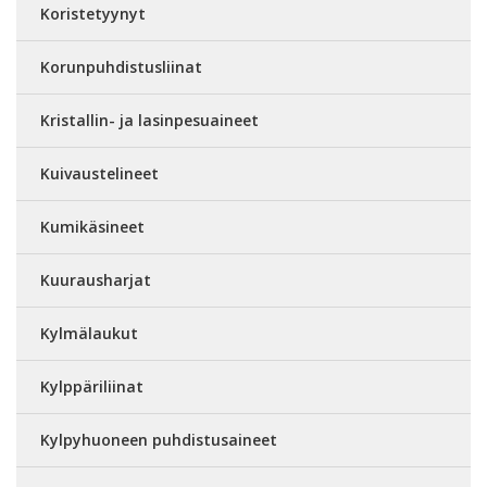
Koristetyynyt
Korunpuhdistusliinat
Kristallin- ja lasinpesuaineet
Kuivaustelineet
Kumikäsineet
Kuurausharjat
Kylmälaukut
Kylppäriliinat
Kylpyhuoneen puhdistusaineet