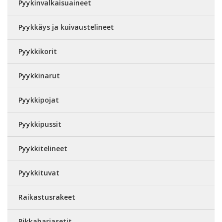
Pyykinvalkaisuaineet
Pyykkäys ja kuivaustelineet
Pyykkikorit
Pyykkinarut
Pyykkipojat
Pyykkipussit
Pyykkitelineet
Pyykkituvat
Raikastusrakeet
Rikkaharjasetit