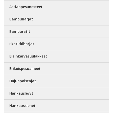
Astianpesunesteet
Bambuharjat
Bamburätit
Ekotiskiharjat
Eläinkarvasuulakkeet
Erikoispesuaineet
Hajunpoistajat
Hankauslevyt
Hankaussienet