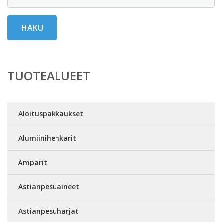
HAKU
TUOTEALUEET
Aloituspakkaukset
Alumiinihenkarit
Ämpärit
Astianpesuaineet
Astianpesuharjat