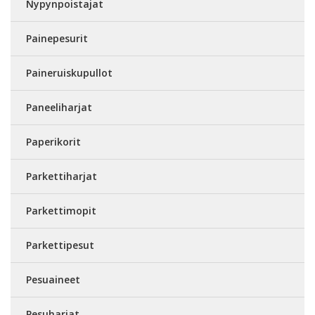
Nypynpoistajat
Painepesurit
Paineruiskupullot
Paneeliharjat
Paperikorit
Parkettiharjat
Parkettimopit
Parkettipesut
Pesuaineet
Pesuharjat