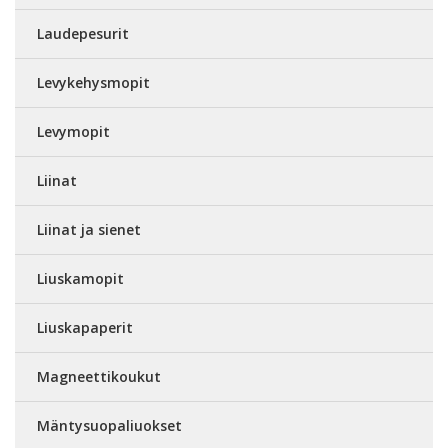
Laudepesurit
Levykehysmopit
Levymopit
Liinat
Liinat ja sienet
Liuskamopit
Liuskapaperit
Magneettikoukut
Mäntysuopaliuokset