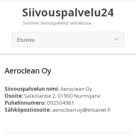
Siivouspalvelu24
Suomen siivouspalvelut vertailussa
Aeroclean Oy
Siivouspalvelun nimi:
Aeroclean Oy
Osoite:
Salkolantie 2, 01900 Nurmijärvi
Puhelinnumero:
092504961
Sähköpostiosoite:
aeroclean.oy@elisanet.fi