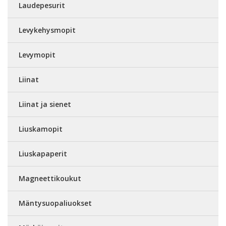
Laudepesurit
Levykehysmopit
Levymopit
Liinat
Liinat ja sienet
Liuskamopit
Liuskapaperit
Magneettikoukut
Mäntysuopaliuokset