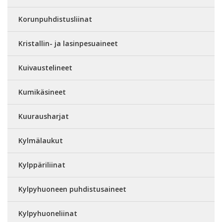
Korunpuhdistusliinat
Kristallin- ja lasinpesuaineet
Kuivaustelineet
Kumikäsineet
Kuurausharjat
Kylmälaukut
Kylppäriliinat
Kylpyhuoneen puhdistusaineet
Kylpyhuoneliinat