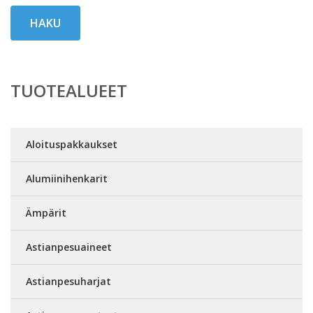
HAKU
TUOTEALUEET
Aloituspakkaukset
Alumiinihenkarit
Ämpärit
Astianpesuaineet
Astianpesuharjat