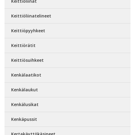
Keittiöliinat
Keittiöliinatelineet
Keittiöpyyhkeet
Keittiörätit
Keittiösuihkeet
Kenkälaatikot
Kenkälaukut
Kenkälusikat
Kenkäpussit
Kertakäyttökäsineet