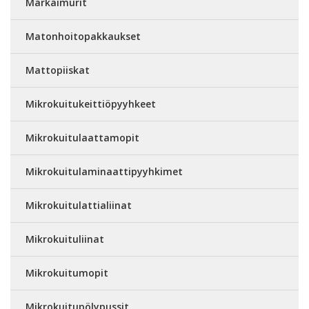
Märkäimurit
Matonhoitopakkaukset
Mattopiiskat
Mikrokuitukeittiöpyyhkeet
Mikrokuitulaattamopit
Mikrokuitulaminaattipyyhkimet
Mikrokuitulattialiinat
Mikrokuituliinat
Mikrokuitumopit
Mikrokuitupölypussit