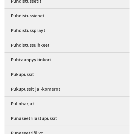
Puhdistussetit
Puhdistussienet
Puhdistussprayt
Puhdistussuihkeet
Puhtaanpyykinkori
Pukupussit
Pukupussit ja -komerot
Pulloharjat
Punaseetrilastupussit
Punaseetriöljyt