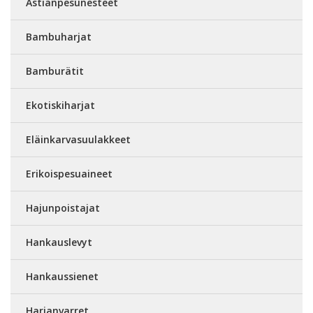
Astianpesunesteet
Bambuharjat
Bamburätit
Ekotiskiharjat
Eläinkarvasuulakkeet
Erikoispesuaineet
Hajunpoistajat
Hankauslevyt
Hankaussienet
Harjanvarret