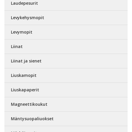
Laudepesurit
Levykehysmopit
Levymopit
Liinat
Liinat ja sienet
Liuskamopit
Liuskapaperit
Magneettikoukut
Mäntysuopaliuokset