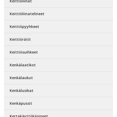
Keittiöliinat
Keittiöliinatelineet
Keittiöpyyhkeet
Keittiörätit
Keittiösuihkeet
Kenkälaatikot
Kenkälaukut
Kenkälusikat
Kenkäpussit
Kertakäyttökäsineet