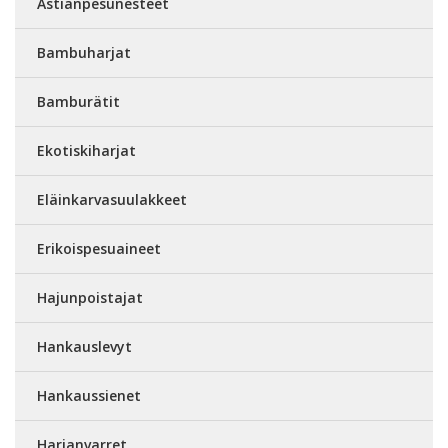
Astianpesunesteet
Bambuharjat
Bamburätit
Ekotiskiharjat
Eläinkarvasuulakkeet
Erikoispesuaineet
Hajunpoistajat
Hankauslevyt
Hankaussienet
Harjanvarret