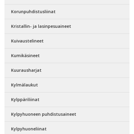
Korunpuhdistusliinat
Kristallin- ja lasinpesuaineet
Kuivaustelineet
Kumikäsineet
Kuurausharjat
Kylmälaukut
Kylppäriliinat
Kylpyhuoneen puhdistusaineet
Kylpyhuoneliinat