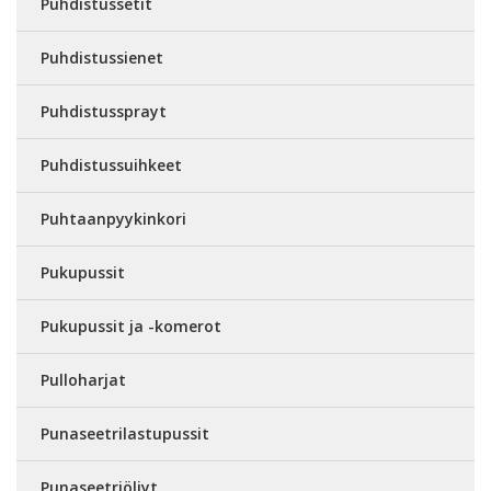
Puhdistussetit
Puhdistussienet
Puhdistussprayt
Puhdistussuihkeet
Puhtaanpyykinkori
Pukupussit
Pukupussit ja -komerot
Pulloharjat
Punaseetrilastupussit
Punaseetriöljyt