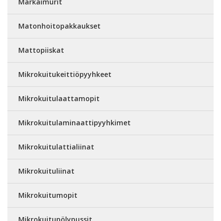
Märkäimurit
Matonhoitopakkaukset
Mattopiiskat
Mikrokuitukeittiöpyyhkeet
Mikrokuitulaattamopit
Mikrokuitulaminaattipyyhkimet
Mikrokuitulattialiinat
Mikrokuituliinat
Mikrokuitumopit
Mikrokuitupölypussit