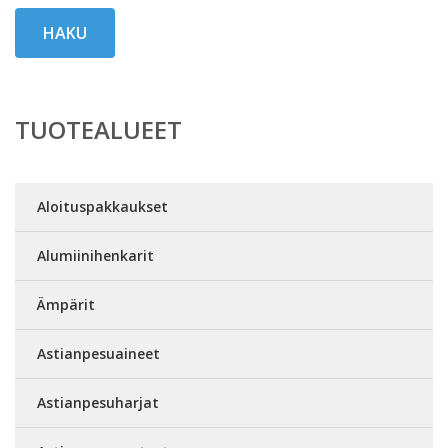
HAKU
TUOTEALUEET
Aloituspakkaukset
Alumiinihenkarit
Ämpärit
Astianpesuaineet
Astianpesuharjat