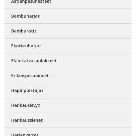
Astianpesunesteet
Bambuharjat
Bamburätit
Ekotiskiharjat
Eläinkarvasuulakkeet
Erikoispesuaineet
Hajunpoistajat
Hankauslevyt
Hankaussienet
Harjanvarret