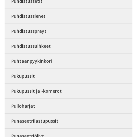
Puhdistussetit
Puhdistussienet
Puhdistussprayt
Puhdistussuihkeet
Puhtaanpyykinkori
Pukupussit
Pukupussit ja -komerot
Pulloharjat
Punaseetrilastupussit
Punaseetriöljyt