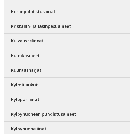
Korunpuhdistusliinat
Kristallin- ja lasinpesuaineet
Kuivaustelineet
Kumikäsineet
Kuurausharjat
Kylmälaukut
Kylppäriliinat
Kylpyhuoneen puhdistusaineet
Kylpyhuoneliinat