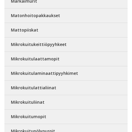
Märkäimurit
Matonhoitopakkaukset
Mattopiiskat
Mikrokuitukeittiöpyyhkeet
Mikrokuitulaattamopit
Mikrokuitulaminaattipyyhkimet
Mikrokuitulattialiinat
Mikrokuituliinat
Mikrokuitumopit
Mikrokuitupölypussit