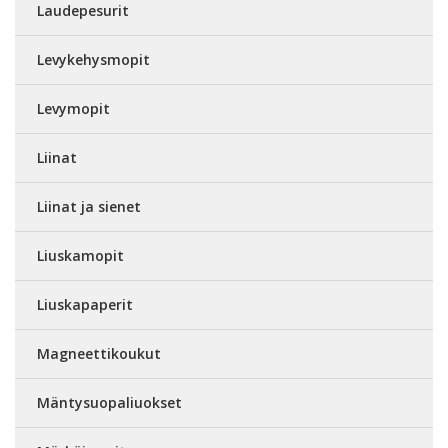
Laudepesurit
Levykehysmopit
Levymopit
Liinat
Liinat ja sienet
Liuskamopit
Liuskapaperit
Magneettikoukut
Mäntysuopaliuokset