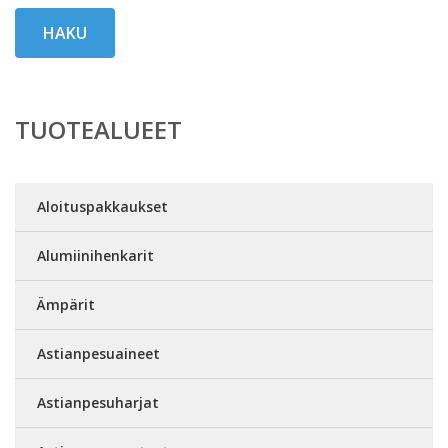
HAKU
TUOTEALUEET
Aloituspakkaukset
Alumiinihenkarit
Ämpärit
Astianpesuaineet
Astianpesuharjat