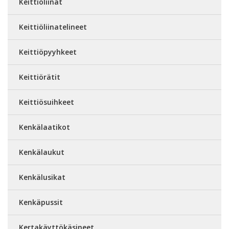
Keittiöliinat
Keittiöliinatelineet
Keittiöpyyhkeet
Keittiörätit
Keittiösuihkeet
Kenkälaatikot
Kenkälaukut
Kenkälusikat
Kenkäpussit
Kertakäyttökäsineet