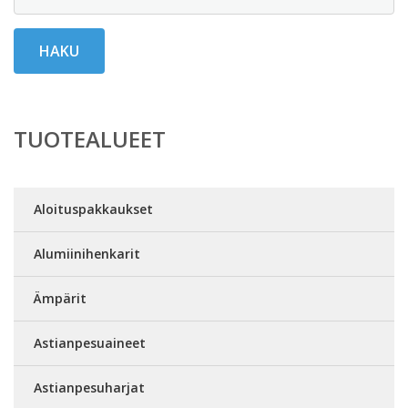
HAKU
TUOTEALUEET
Aloituspakkaukset
Alumiinihenkarit
Ämpärit
Astianpesuaineet
Astianpesuharjat