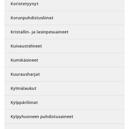
Koristetyynyt
Korunpuhdistusliinat
Kristallin- ja lasinpesuaineet
Kuivaustelineet
Kumikäsineet
Kuurausharjat
Kylmälaukut
Kylppäriliinat
Kylpyhuoneen puhdistusaineet