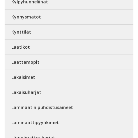
Kylpyhuoneliinat
Kynnysmatot
Kynttilät
Laatikot
Laattamopit
Lakaisimet
Lakaisuharjat
Laminaatin puhdistusaineet
Laminaattipyyhkimet
Lämpöpatteriharjat