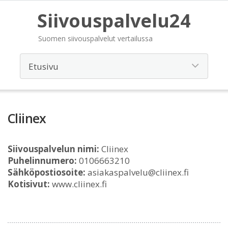
Siivouspalvelu24
Suomen siivouspalvelut vertailussa
Cliinex
Siivouspalvelun nimi:
Cliinex
Puhelinnumero:
0106663210
Sähköpostiosoite:
asiakaspalvelu@cliinex.fi
Kotisivut:
www.cliinex.fi