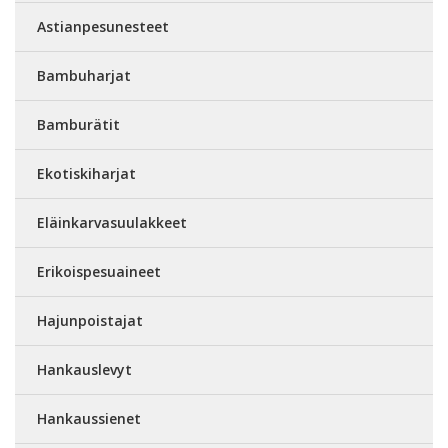
Astianpesunesteet
Bambuharjat
Bamburätit
Ekotiskiharjat
Eläinkarvasuulakkeet
Erikoispesuaineet
Hajunpoistajat
Hankauslevyt
Hankaussienet