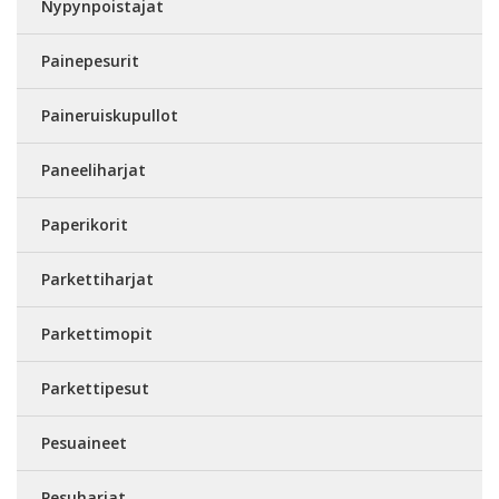
Nypynpoistajat
Painepesurit
Paineruiskupullot
Paneeliharjat
Paperikorit
Parkettiharjat
Parkettimopit
Parkettipesut
Pesuaineet
Pesuharjat