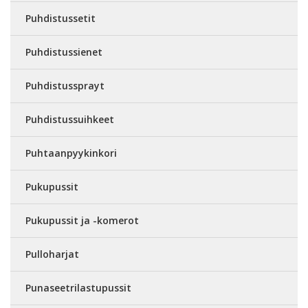
Puhdistussetit
Puhdistussienet
Puhdistussprayt
Puhdistussuihkeet
Puhtaanpyykinkori
Pukupussit
Pukupussit ja -komerot
Pulloharjat
Punaseetrilastupussit