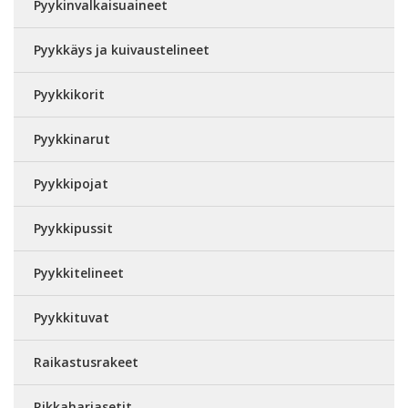
Pyykinvalkaisuaineet
Pyykkäys ja kuivaustelineet
Pyykkikorit
Pyykkinarut
Pyykkipojat
Pyykkipussit
Pyykkitelineet
Pyykkituvat
Raikastusrakeet
Rikkaharjasetit