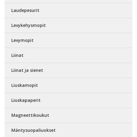
Laudepesurit
Levykehysmopit
Levymopit
Liinat
Liinat ja sienet
Liuskamopit
Liuskapaperit
Magneettikoukut
Mäntysuopaliuokset