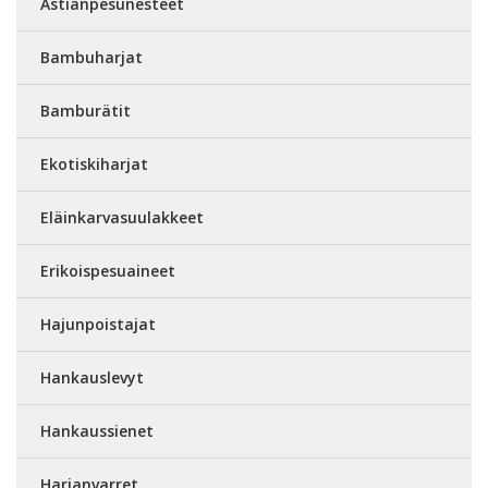
Astianpesunesteet
Bambuharjat
Bamburätit
Ekotiskiharjat
Eläinkarvasuulakkeet
Erikoispesuaineet
Hajunpoistajat
Hankauslevyt
Hankaussienet
Harjanvarret