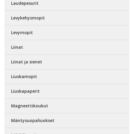
Laudepesurit
Levykehysmopit
Levymopit
Liinat
Liinat ja sienet
Liuskamopit
Liuskapaperit
Magneettikoukut
Mäntysuopaliuokset