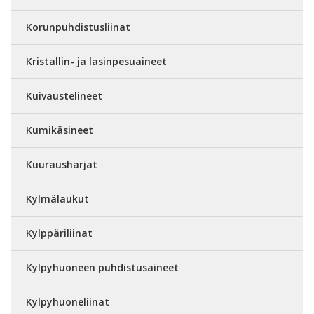
Korunpuhdistusliinat
Kristallin- ja lasinpesuaineet
Kuivaustelineet
Kumikäsineet
Kuurausharjat
Kylmälaukut
Kylppäriliinat
Kylpyhuoneen puhdistusaineet
Kylpyhuoneliinat