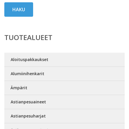
HAKU
TUOTEALUEET
Aloituspakkaukset
Alumiinihenkarit
Ämpärit
Astianpesuaineet
Astianpesuharjat