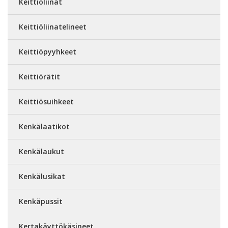
Keittiöliinat
Keittiöliinatelineet
Keittiöpyyhkeet
Keittiörätit
Keittiösuihkeet
Kenkälaatikot
Kenkälaukut
Kenkälusikat
Kenkäpussit
Kertakäyttökäsineet