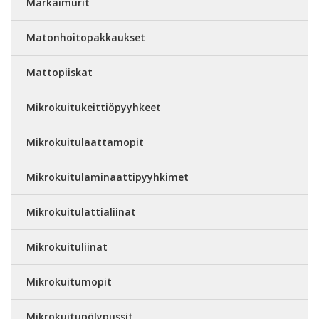
Märkäimurit
Matonhoitopakkaukset
Mattopiiskat
Mikrokuitukeittiöpyyhkeet
Mikrokuitulaattamopit
Mikrokuitulaminaattipyyhkimet
Mikrokuitulattialiinat
Mikrokuituliinat
Mikrokuitumopit
Mikrokuitupölypussit