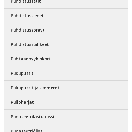
Puhdistussetit
Puhdistussienet
Puhdistussprayt
Puhdistussuihkeet
Puhtaanpyykinkori
Pukupussit
Pukupussit ja -komerot
Pulloharjat
Punaseetrilastupussit
Punaseetriöljyt