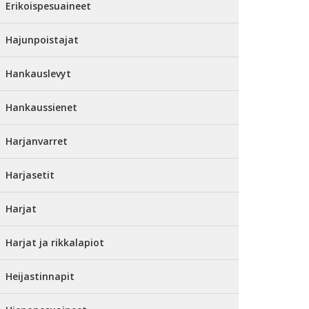
Erikoispesuaineet
Hajunpoistajat
Hankauslevyt
Hankaussienet
Harjanvarret
Harjasetit
Harjat
Harjat ja rikkalapiot
Heijastinnapit