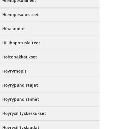
Hienopesuaineet
Hienopesunesteet
Hihalaudat
Hiilihapotuslaiteet
Hoitopakkaukset
Höyrymopit
Höyrypuhdistajat
Höyrypuhdistimet
Höyrysilityskeskukset
Höyrysilityslaudat