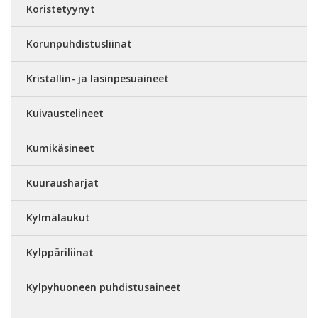
Koristetyynyt
Korunpuhdistusliinat
Kristallin- ja lasinpesuaineet
Kuivaustelineet
Kumikäsineet
Kuurausharjat
Kylmälaukut
Kylppäriliinat
Kylpyhuoneen puhdistusaineet