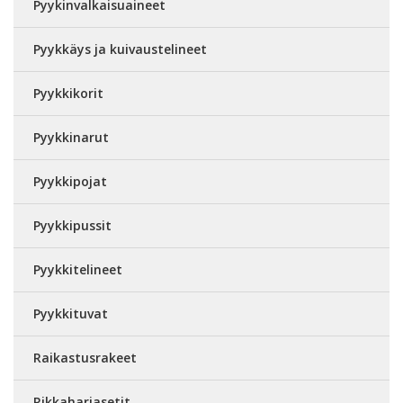
Pyykinvalkaisuaineet
Pyykkäys ja kuivaustelineet
Pyykkikorit
Pyykkinarut
Pyykkipojat
Pyykkipussit
Pyykkitelineet
Pyykkituvat
Raikastusrakeet
Rikkaharjasetit