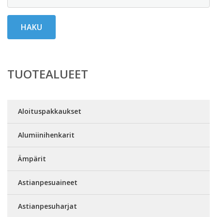
HAKU
TUOTEALUEET
Aloituspakkaukset
Alumiinihenkarit
Ämpärit
Astianpesuaineet
Astianpesuharjat