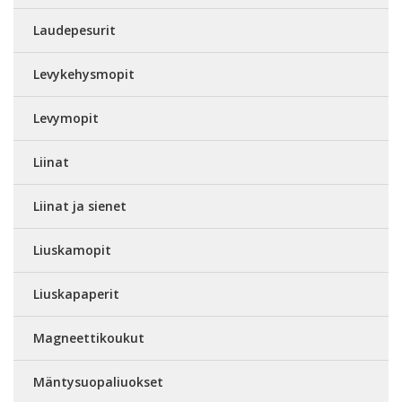
Laudepesurit
Levykehysmopit
Levymopit
Liinat
Liinat ja sienet
Liuskamopit
Liuskapaperit
Magneettikoukut
Mäntysuopaliuokset