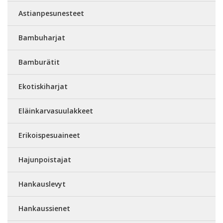
Astianpesunesteet
Bambuharjat
Bamburätit
Ekotiskiharjat
Eläinkarvasuulakkeet
Erikoispesuaineet
Hajunpoistajat
Hankauslevyt
Hankaussienet