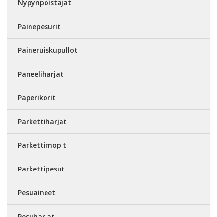
Nypynpoistajat
Painepesurit
Paineruiskupullot
Paneeliharjat
Paperikorit
Parkettiharjat
Parkettimopit
Parkettipesut
Pesuaineet
Pesuharjat