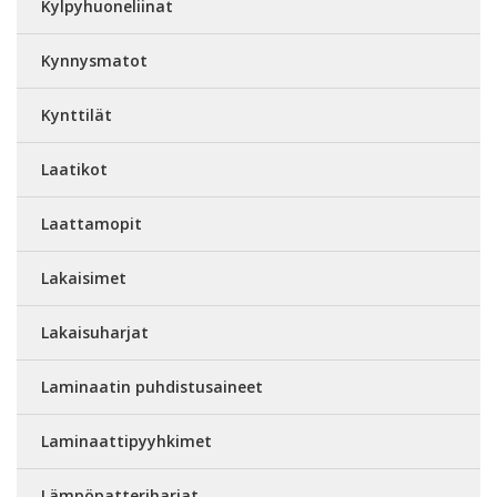
Kylpyhuoneliinat
Kynnysmatot
Kynttilät
Laatikot
Laattamopit
Lakaisimet
Lakaisuharjat
Laminaatin puhdistusaineet
Laminaattipyyhkimet
Lämpöpatteriharjat