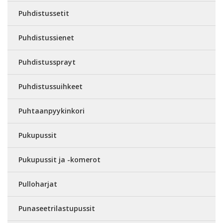
Puhdistussetit
Puhdistussienet
Puhdistussprayt
Puhdistussuihkeet
Puhtaanpyykinkori
Pukupussit
Pukupussit ja -komerot
Pulloharjat
Punaseetrilastupussit