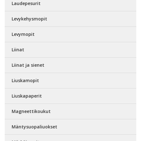
Laudepesurit
Levykehysmopit
Levymopit
Liinat
Liinat ja sienet
Liuskamopit
Liuskapaperit
Magneettikoukut
Mäntysuopaliuokset