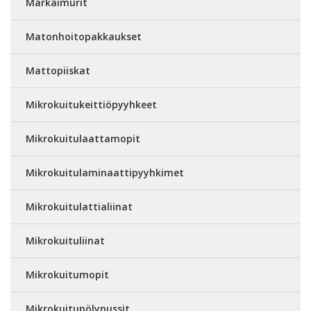
Märkäimurit
Matonhoitopakkaukset
Mattopiiskat
Mikrokuitukeittiöpyyhkeet
Mikrokuitulaattamopit
Mikrokuitulaminaattipyyhkimet
Mikrokuitulattialiinat
Mikrokuituliinat
Mikrokuitumopit
Mikrokuitupölypussit