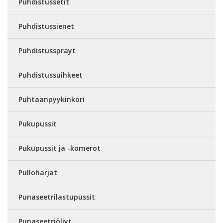
Puhdistussetit
Puhdistussienet
Puhdistussprayt
Puhdistussuihkeet
Puhtaanpyykinkori
Pukupussit
Pukupussit ja -komerot
Pulloharjat
Punaseetrilastupussit
Punaseetriöljyt