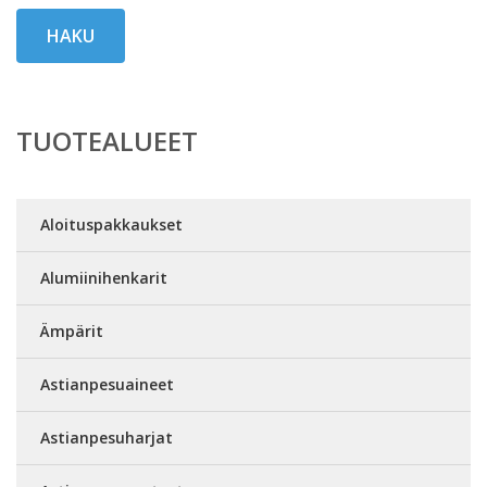
HAKU
TUOTEALUEET
Aloituspakkaukset
Alumiinihenkarit
Ämpärit
Astianpesuaineet
Astianpesuharjat