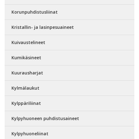
Korunpuhdistusliinat
Kristallin- ja lasinpesuaineet
Kuivaustelineet
Kumikäsineet
Kuurausharjat
Kylmälaukut
Kylppäriliinat
Kylpyhuoneen puhdistusaineet
Kylpyhuoneliinat