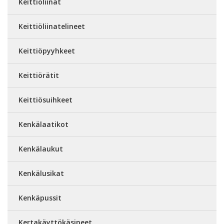
Keittiöliinat
Keittiöliinatelineet
Keittiöpyyhkeet
Keittiörätit
Keittiösuihkeet
Kenkälaatikot
Kenkälaukut
Kenkälusikat
Kenkäpussit
Kertakäyttökäsineet