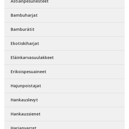
Astianpesunesteet
Bambuharjat
Bamburätit
Ekotiskiharjat
Eläinkarvasuulakkeet
Erikoispesuaineet
Hajunpoistajat
Hankauslevyt
Hankaussienet
Harjanvarret