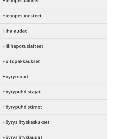
Hienopesuaineet
Hienopesunesteet
Hihalaudat
Hiilihapotuslaiteet
Hoitopakkaukset
Höyrymopit
Höyrypuhdistajat
Höyrypuhdistimet
Höyrysilityskeskukset
Höyrysilityslaudat