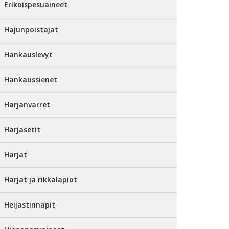
Erikoispesuaineet
Hajunpoistajat
Hankauslevyt
Hankaussienet
Harjanvarret
Harjasetit
Harjat
Harjat ja rikkalapiot
Heijastinnapit